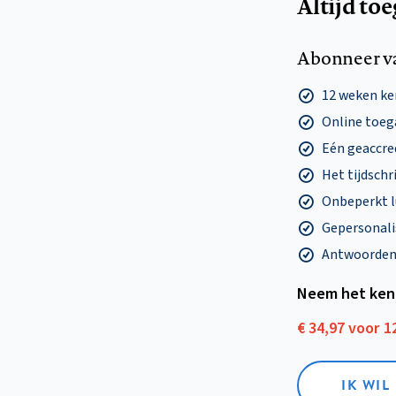
Altijd to
Abonneer v
12 weken k
Online toega
Eén geaccre
Het tijdschri
Onbeperkt l
Gepersonalis
Antwoorden o
Neem het ken
€ 34,97 voor 
IK WI