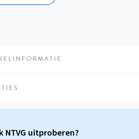
KELINFORMATIE
TIES
sk NTVG uitproberen?