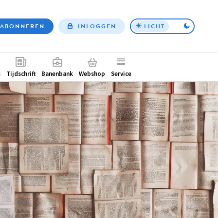
ABONNEREN
INLOGGEN
LICHT
Top
nav
ntair
s
Tijdschrift
Banenbank
Webshop
Service