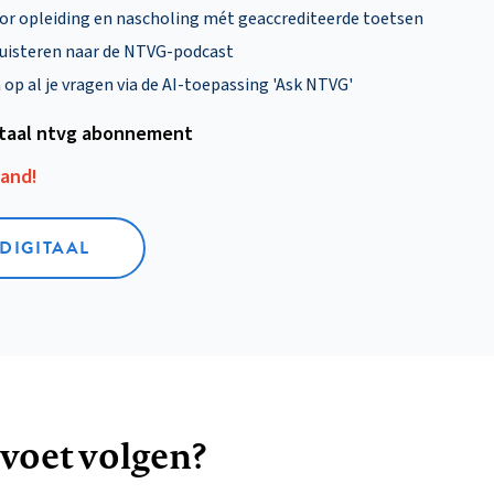
oor opleiding en nascholing mét geaccrediteerde toetsen
uisteren naar de NTVG-podcast
p al je vragen via de AI-toepassing 'Ask NTVG'
itaal ntvg abonnement
aand!
 DIGITAAL
 voet volgen?