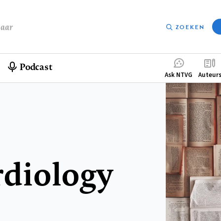
baar
ZOEKEN
Podcast
Compleme
Ask NTVG
Auteur
menu
ardiology