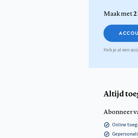
Maak met
2
ACCOU
Heb je al een a
Altijd to
Abonneer v
Online toega
Gepersonalis