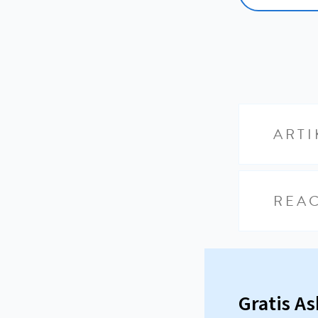
ARTI
REAC
Gratis A