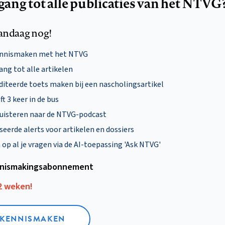
egang tot alle publicaties van het NTVG
andaag nog!
ennismaken met het NTVG
ng tot alle artikelen
diteerde toets maken bij een nascholingsartikel
ft 3 keer in de bus
uisteren naar de NTVG-podcast
eerde alerts voor artikelen en dossiers
p al je vragen via de AI-toepassing 'Ask NTVG'
nismakings­abonnement
12 weken!
L KENNISMAKEN