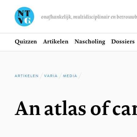
onafhankelijk, multidisciplinair en betrouw
Home
Quizzen
Artikelen
Nascholing
Dossiers
Hoofdnavigatie
ARTIKELEN
VARIA
MEDIA
Kruimelpad
An atlas of c