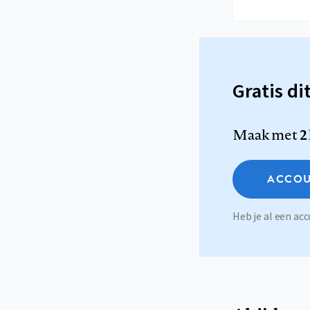
Gratis di
Maak met
2
ACCOU
Heb je al een a