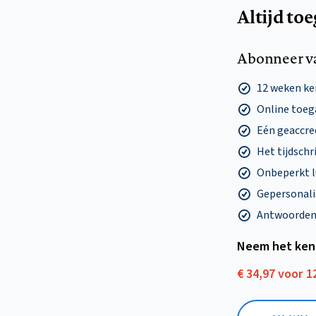
Altijd to
Abonneer v
12 weken k
Online toega
Eén geaccre
Het tijdschri
Onbeperkt l
Gepersonalis
Antwoorden o
Neem het ken
€ 34,97 voor 