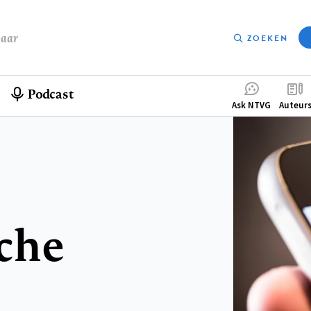
baar
ZOEKEN
Podcast
Compleme
Ask NTVG
Auteur
menu
che