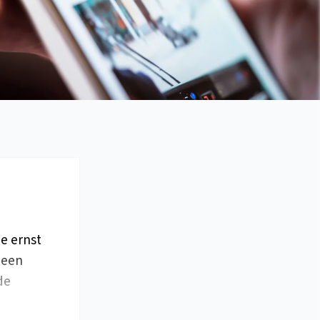
de ernst
t een
de