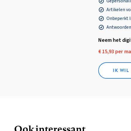
Gepersonalis
Artikelen v
Onbeperkt l
Antwoorden o
Neem het dig
€ 15,93 per m
IK WIL
Ook interessant