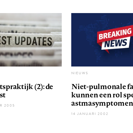
NIEUWS
spraktijk (2): de
Niet-pulmonale f
st
kunnen een rol spe
astmasymptome
R 2005
14 JANUARI 2002