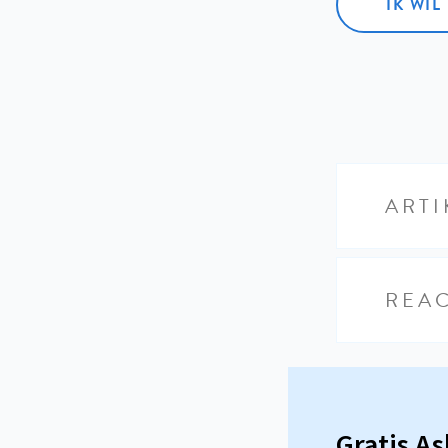
IK WI
ARTI
REAC
Gratis A