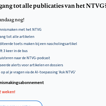
egang tot alle publicaties van het NTVG
andaag nog!
ennismaken met het NTVG
ng tot alle artikelen
diteerde toets maken bij een nascholingsartikel
ft 3 keer in de bus
uisteren naar de NTVG-podcast
eerde alerts voor artikelen en dossiers
p al je vragen via de AI-toepassing 'Ask NTVG'
nismakings­abonnement
12 weken!