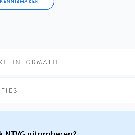
L KENNISMAKEN
KELINFORMATIE
TIES
sk NTVG uitproberen?