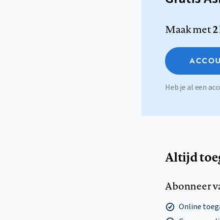
Maak met
2
ACCOU
Heb je al een a
Altijd to
Abonneer v
Online toega