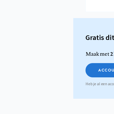
Gratis di
Maak met
2
ACCOU
Heb je al een a