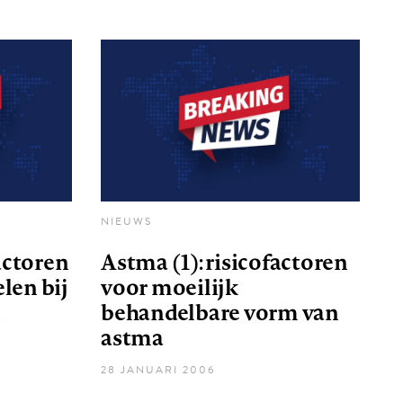
NIEUWS
actoren
Astma (1): risicofactoren
len bij
voor moeilijk
n
behandelbare vorm van
astma
28 JANUARI 2006