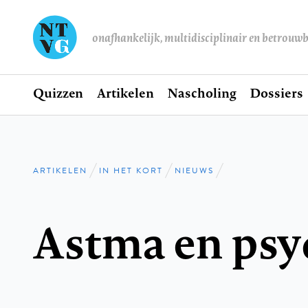
onafhankelijk, multidisciplinair en betrouw
Home
Quizzen
Artikelen
Nascholing
Dossiers
Hoofdnavigatie
ARTIKELEN
IN HET KORT
NIEUWS
Kruimelpad
Astma en psy