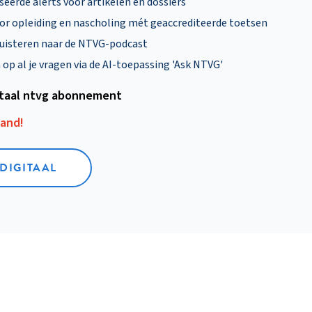
eerde alerts voor artikelen en dossiers
oor opleiding en nascholing mét geaccrediteerde toetsen
uisteren naar de NTVG-podcast
p al je vragen via de AI-toepassing 'Ask NTVG'
itaal ntvg abonnement
aand!
 DIGITAAL