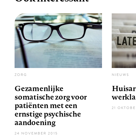
ZORG
NIEUWS
Gezamenlijke
Huisart
somatische zorg voor
werkla
patiënten met een
21 OKTOBE
ernstige psychische
aandoening
24 NOVEMBER 2015