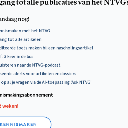
egang tot alle publicaties van het NTVG
andaag nog!
ennismaken met het NTVG
ng tot alle artikelen
diteerde toets maken bij een nascholingsartikel
ft 3 keer in de bus
uisteren naar de NTVG-podcast
eerde alerts voor artikelen en dossiers
p al je vragen via de AI-toepassing 'Ask NTVG'
nismakings­abonnement
12 weken!
L KENNISMAKEN