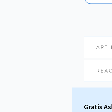
ARTI
REAC
Gratis A