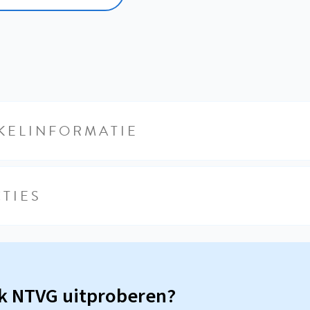
KELINFORMATIE
TIES
sk NTVG uitproberen?