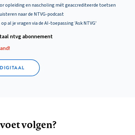
oor opleiding en nascholing mét geaccrediteerde toetsen
uisteren naar de NTVG-podcast
p al je vragen via de AI-toepassing 'Ask NTVG'
itaal ntvg abonnement
aand!
 DIGITAAL
 voet volgen?