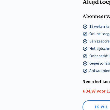
Altijd to
Abonneer v
12 weken k
Online toega
Eén geaccre
Het tijdschri
Onbeperkt l
Gepersonalis
Antwoorden o
Neem het ken
€ 34,97 voor 
IK WI