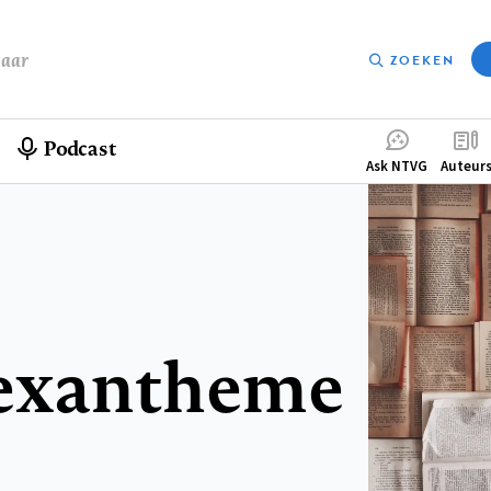
baar
ZOEKEN
Podcast
Compleme
Ask NTVG
Auteur
menu
lexantheme