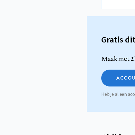
Gratis di
Maak met
2
ACCOU
Heb je al een a