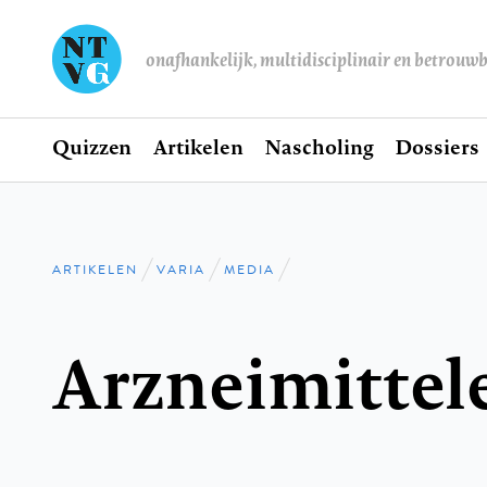
onafhankelijk, multidisciplinair en betrouw
Home
Quizzen
Artikelen
Nascholing
Dossiers
Hoofdnavigatie
ARTIKELEN
VARIA
MEDIA
Kruimelpad
Arzneimitte