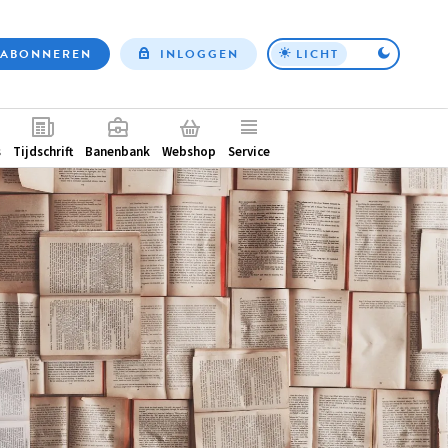
ABONNEREN
INLOGGEN
LICHT
Top
nav
ntair
s
Tijdschrift
Banenbank
Webshop
Service