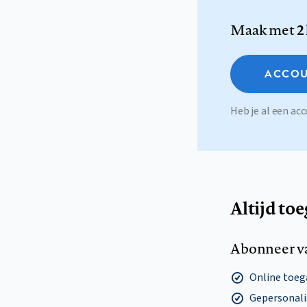
Maak met
2
ACCOU
Heb je al een a
Altijd to
Abonneer v
Online toega
Gepersonalis