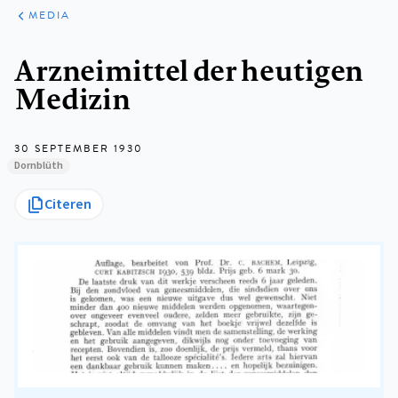
ARTIKELEN
VARIA
MEDIA
Kruimelpad
Arzneimittel der heutigen
Medizin
30 SEPTEMBER 1930
Dornblüth
Citeren