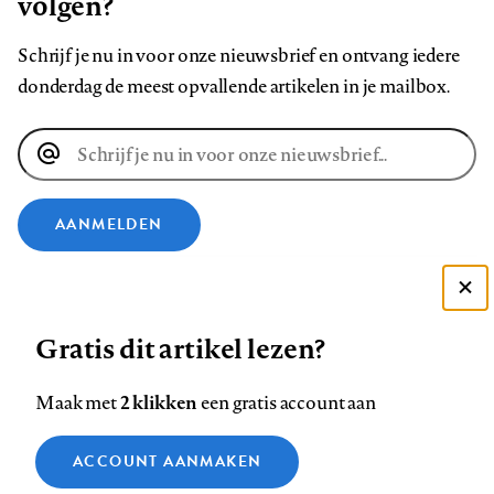
volgen?
Schrijf je nu in voor onze nieuwsbrief en ontvang iedere
donderdag de meest opvallende artikelen in je mailbox.
E-
mailadres
AANMELDEN
VOLG ONS OP
Deze site gebruikt cookies
Gratis dit artikel lezen?
Zie onze cookie policy
Volg
Volg
Volg
Volg
Volg
Volg
ACCEPTEER AANBEVOLEN INSTELLINGEN
ons
ons
2 klikken
ons
ons
ons
ons
Maak met
een gratis account aan
op
op
op
op
op
op
Contact
Colofon
Disclaimer
Privacy
About us
Functionele cookies
Footer
ACCOUNT AANMAKEN
Facebook
LinkedIn
Bluesky
Instagram
YouTube
Pinterest
Medische vragen verdienen
Sluiten
Analytische cookies