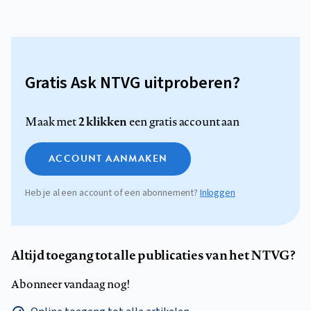
Gratis Ask NTVG uitproberen?
2 klikken
Maak met
een gratis account aan
ACCOUNT AANMAKEN
Heb je al een account of een abonnement?
Inloggen
Altijd toegang tot alle publicaties van het NTVG?
Abonneer vandaag nog!