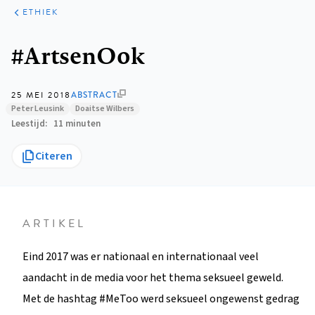
ARTIKELEN
PERSPECTIEF
ETHIEK
Kruimelpad
#ArtsenOok
25 MEI 2018
ABSTRACT
Peter Leusink
Doaitse Wilbers
Leestijd
11 minuten
Citeren
ARTIKEL
Eind 2017 was er nationaal en internationaal veel
aandacht in de media voor het thema seksueel geweld.
Met de hashtag #MeToo werd seksueel ongewenst gedrag