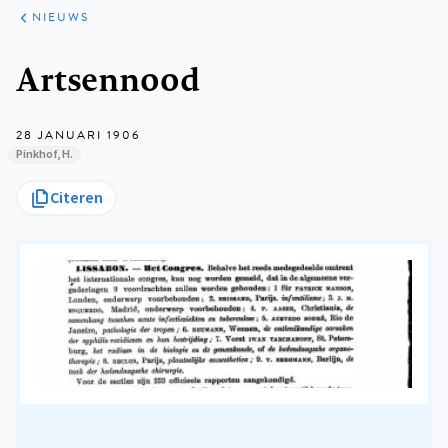
ARTIKELEN
HET
NIEUWS
KORT
Kruimelpad
Artsennood
28 JANUARI 1906
Pinkhof, H.
Citeren