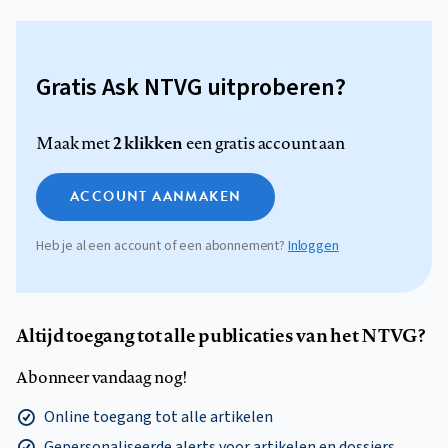
Gratis Ask NTVG uitproberen?
2 klikken
Maak met
een gratis account aan
ACCOUNT AANMAKEN
Heb je al een account of een abonnement?
Inloggen
Altijd toegang tot alle publicaties van het NTVG?
Abonneer vandaag nog!
Online toegang tot alle artikelen
Gepersonaliseerde alerts voor artikelen en dossiers