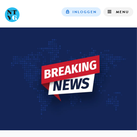
INLOGGEN
MENU
Top
navigation
IN