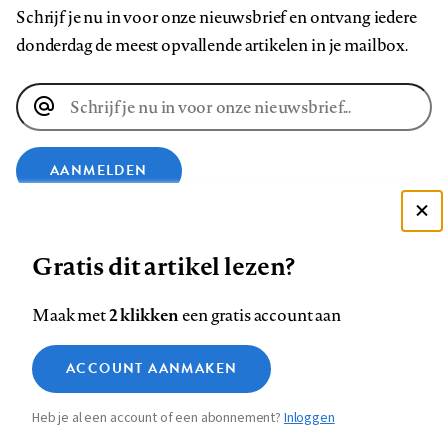
Schrijf je nu in voor onze nieuwsbrief en ontvang iedere
donderdag de meest opvallende artikelen in je mailbox.
E-
mailadres
AANMELDEN
Deze site gebruikt cookies
VOLG ONS OP
Gratis dit artikel lezen?
Zie onze cookie policy
ACCEPTEER AANBEVOLEN INSTELLINGEN
Volg
Volg
Volg
Volg
Volg
Volg
2 klikken
Maak met
een gratis account aan
ons
ons
ons
ons
ons
ons
Functionele cookies
op
op
op
op
op
op
Contact
Colofon
Disclaimer
Privacy
About us
ACCOUNT AANMAKEN
Medische vragen verdienen
Sluiten
Footer
Analytische cookies
Facebook
LinkedIn
Bluesky
Instagram
YouTube
Pinterest
betrouwbare antwoorden
Heb je al een account of een abonnement?
Inloggen
Marketing cookies
navigation
STEL ZE NU AAN ASK NTVG