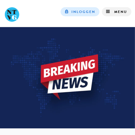
INLOGGEN
MENU
Top
navigation
IN