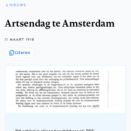
ARTIKELEN
HET
NIEUWS
KORT
Kruimelpad
Artsendag te Amsterdam
11 MAART 1918
Citeren