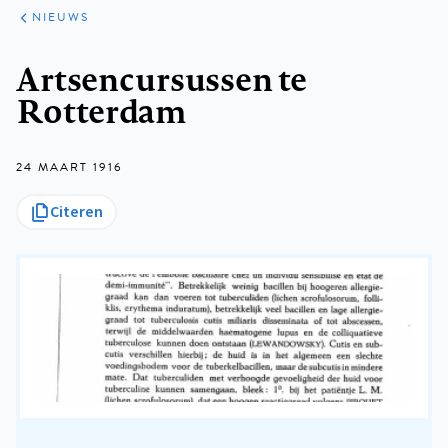
ARTIKELEN
HET
NIEUWS
KORT
Kruimelpad
Artsencursussen te
Rotterdam
24 MAART 1916
Citeren