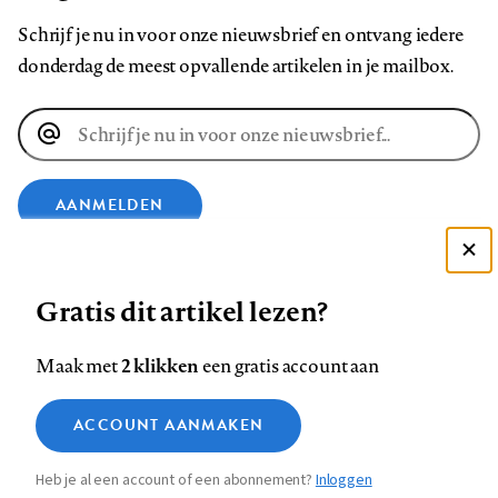
Schrijf je nu in voor onze nieuwsbrief en ontvang iedere
donderdag de meest opvallende artikelen in je mailbox.
E-
mailadres
AANMELDEN
Deze site gebruikt cookies
VOLG ONS OP
Gratis dit artikel lezen?
Zie onze cookie policy
ACCEPTEER AANBEVOLEN INSTELLINGEN
Volg
Volg
Volg
Volg
Volg
Volg
2 klikken
Maak met
een gratis account aan
ons
ons
ons
ons
ons
ons
Functionele cookies
op
op
op
op
op
op
Contact
Colofon
Disclaimer
Privacy
About us
ACCOUNT AANMAKEN
Medische vragen verdienen
Sluiten
Footer
Analytische cookies
Facebook
LinkedIn
Bluesky
Instagram
YouTube
Pinterest
betrouwbare antwoorden
Heb je al een account of een abonnement?
Inloggen
Marketing cookies