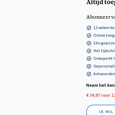
Altijd to
Abonneer v
12 weken k
Online toega
Eén geaccre
Het tijdschri
Onbeperkt l
Gepersonalis
Antwoorden o
Neem het ken
€ 34,97 voor 
IK WI