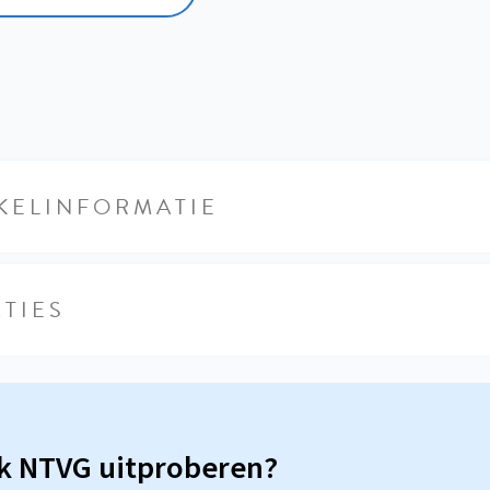
KELINFORMATIE
TIES
sk NTVG uitproberen?