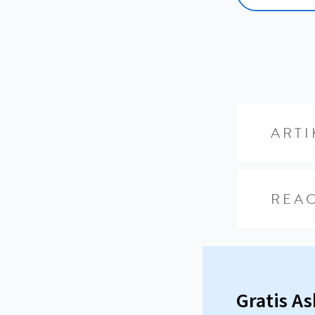
ARTI
REAC
Gratis A