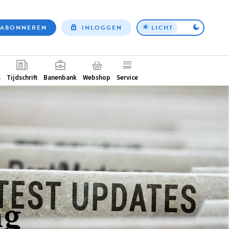
ABONNEREN
INLOGGEN
LICHT
Top
nav
ntair
s
Tijdschrift
Banenbank
Webshop
Service
ng