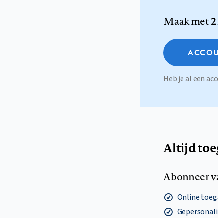
Maak met
2
ACCOU
Heb je al een a
Altijd to
Abonneer v
Online toega
Gepersonalis