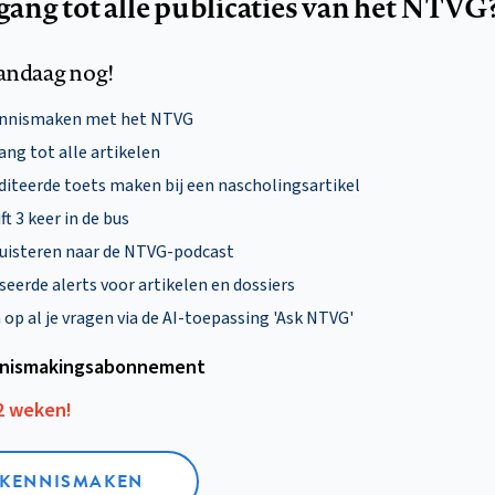
egang tot alle publicaties van het NTVG
andaag nog!
ennismaken met het NTVG
ng tot alle artikelen
diteerde toets maken bij een nascholingsartikel
ft 3 keer in de bus
uisteren naar de NTVG-podcast
eerde alerts voor artikelen en dossiers
p al je vragen via de AI-toepassing 'Ask NTVG'
nismakings­abonnement
12 weken!
L KENNISMAKEN