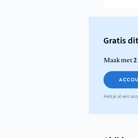
Gratis di
Maak met
2
ACCOU
Heb je al een a