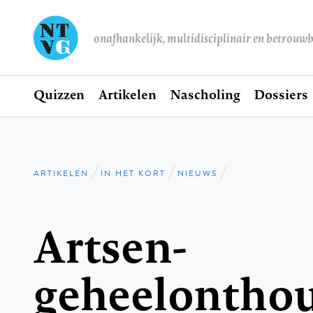
onafhankelijk, multidisciplinair en betrouw
Home
Quizzen
Artikelen
Nascholing
Dossiers
Hoofdnavigatie
ARTIKELEN
IN HET KORT
NIEUWS
Kruimelpad
Artsen-
geheelonthou