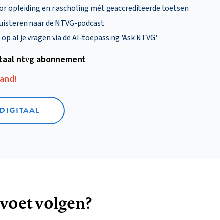
oor opleiding en nascholing mét geaccrediteerde toetsen
uisteren naar de NTVG-podcast
p al je vragen via de AI-toepassing 'Ask NTVG'
itaal ntvg abonnement
aand!
 DIGITAAL
 voet volgen?