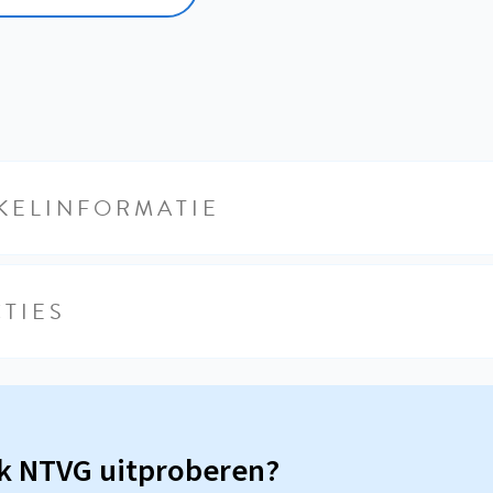
KELINFORMATIE
TIES
sk NTVG uitproberen?