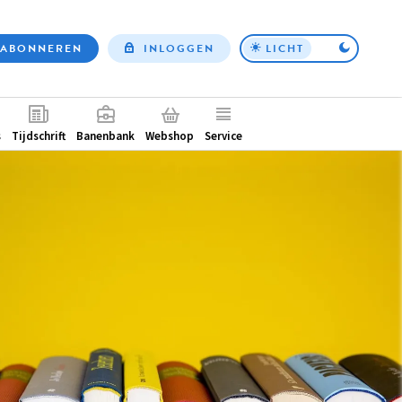
ABONNEREN
INLOGGEN
LICHT
Top
nav
ntair
s
Tijdschrift
Banenbank
Webshop
Service