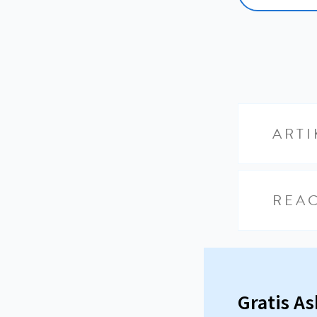
ARTI
REAC
Gratis A