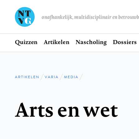
onafhankelijk, multidisciplinair en betrouw
Home
Quizzen
Artikelen
Nascholing
Dossiers
Hoofdnavigatie
ARTIKELEN
VARIA
MEDIA
Kruimelpad
Arts en wet