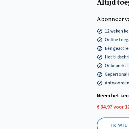
Altijd to
Abonneer v
12 weken k
Online toega
Eén geaccre
Het tijdschri
Onbeperkt l
Gepersonalis
Antwoorden o
Neem het ken
€ 34,97 voor 
IK WI