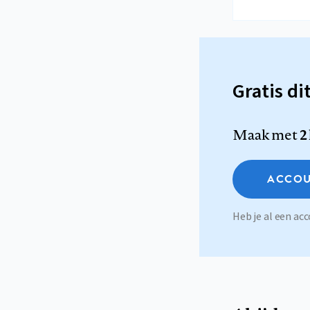
Gratis di
Maak met
2
ACCOU
Heb je al een a