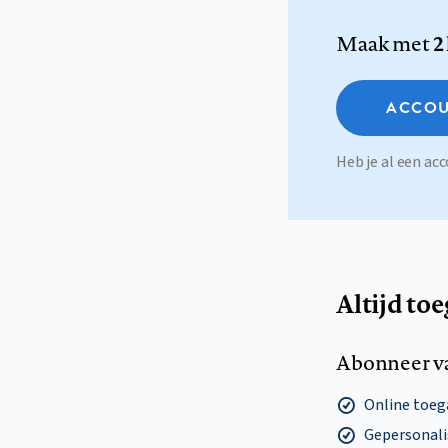
Maak met
2
ACCOU
Heb je al een a
Altijd to
Abonneer v
Online toega
Gepersonalis