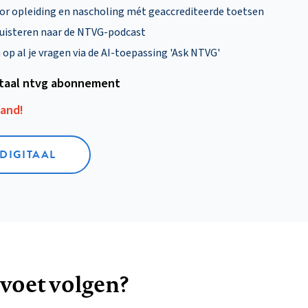
oor opleiding en nascholing mét geaccrediteerde toetsen
uisteren naar de NTVG-podcast
p al je vragen via de AI-toepassing 'Ask NTVG'
itaal ntvg abonnement
aand!
 DIGITAAL
 voet volgen?