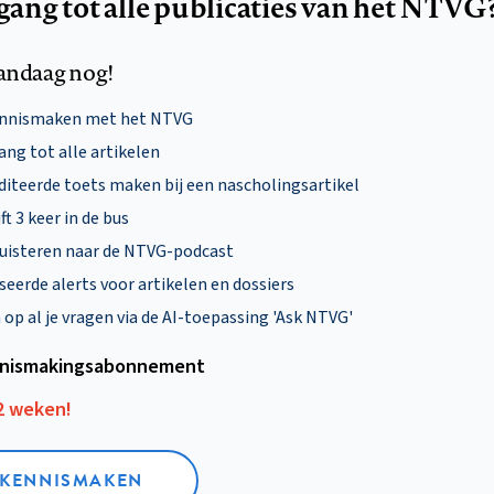
egang tot alle publicaties van het NTVG
andaag nog!
ennismaken met het NTVG
ng tot alle artikelen
diteerde toets maken bij een nascholingsartikel
ft 3 keer in de bus
uisteren naar de NTVG-podcast
eerde alerts voor artikelen en dossiers
p al je vragen via de AI-toepassing 'Ask NTVG'
nismakings­abonnement
12 weken!
L KENNISMAKEN