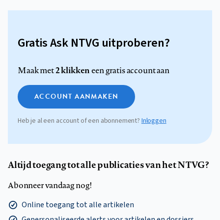
Gratis Ask NTVG uitproberen?
2 klikken
Maak met
een gratis account aan
ACCOUNT AANMAKEN
Heb je al een account of een abonnement?
Inloggen
Altijd toegang tot alle publicaties van het NTVG?
Abonneer vandaag nog!
Online toegang tot alle artikelen
Gepersonaliseerde alerts voor artikelen en dossiers