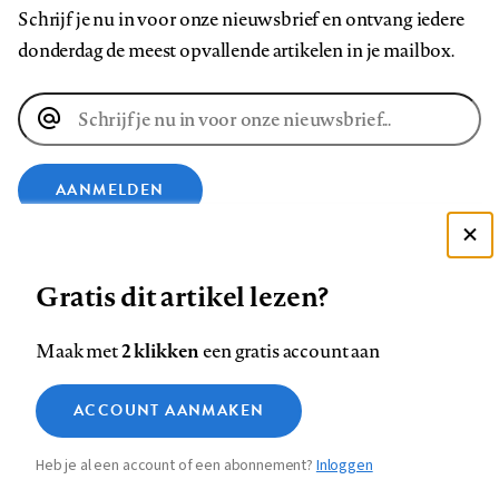
Schrijf je nu in voor onze nieuwsbrief en ontvang iedere
donderdag de meest opvallende artikelen in je mailbox.
E-
mailadres
AANMELDEN
Deze site gebruikt cookies
VOLG ONS OP
Gratis dit artikel lezen?
Zie onze cookie policy
ACCEPTEER AANBEVOLEN INSTELLINGEN
Volg
Volg
Volg
Volg
Volg
Volg
2 klikken
Maak met
een gratis account aan
ons
ons
ons
ons
ons
ons
Functionele cookies
op
op
op
op
op
op
Contact
Colofon
Disclaimer
Privacy
About us
ACCOUNT AANMAKEN
Medische vragen verdienen
Sluiten
Footer
Analytische cookies
Facebook
LinkedIn
Bluesky
Instagram
YouTube
Pinterest
betrouwbare antwoorden
Heb je al een account of een abonnement?
Inloggen
Marketing cookies
navigation
STEL ZE NU AAN ASK NTVG