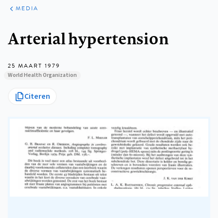
ARTIKELEN
VARIA
MEDIA
Kruimelpad
Arterial hypertension
25 MAART 1979
World Health Organization
Citeren