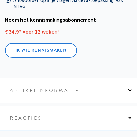
Antwoorden op al je vragen via de AI-toepassing 'Ask
NTVG'
Neem het kennismakings­abonnement
€ 34,97 voor 12 weken!
IK WIL KENNISMAKEN
ARTIKELINFORMATIE
REACTIES