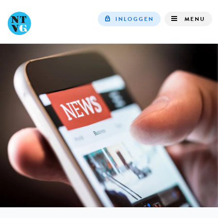
INLOGGEN
MENU
Top
navigation
IN