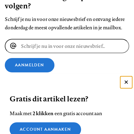
volgen?
Schrijf je nu in voor onze nieuwsbrief en ontvang iedere
donderdag de meest opvallende artikelen in je mailbox.
E-
mailadres
AANMELDEN
VOLG ONS OP
Deze site gebruikt cookies
Gratis dit artikel lezen?
Zie onze cookie policy
Volg
Volg
Volg
Volg
Volg
Volg
ACCEPTEER AANBEVOLEN INSTELLINGEN
ons
ons
2 klikken
ons
ons
ons
ons
Maak met
een gratis account aan
op
op
op
op
op
op
Contact
Colofon
Disclaimer
Privacy
About us
Functionele cookies
Footer
ACCOUNT AANMAKEN
Facebook
LinkedIn
Bluesky
Instagram
YouTube
Pinterest
Medische vragen verdienen
Sluiten