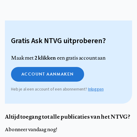
Gratis Ask NTVG uitproberen?
2 klikken
Maak met
een gratis account aan
ACCOUNT AANMAKEN
Heb je al een account of een abonnement?
Inloggen
Altijd toegang tot alle publicaties van het NTVG?
Abonneer vandaag nog!