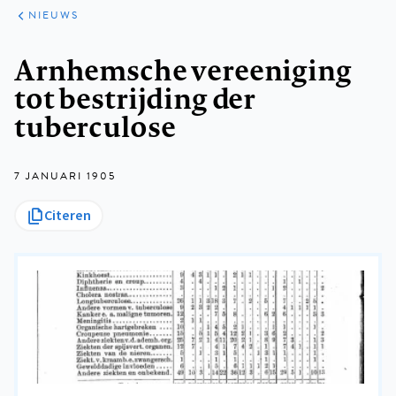
ARTIKELEN
HET
NIEUWS
KORT
Kruimelpad
Arnhemsche vereeniging
tot bestrijding der
tuberculose
7 JANUARI 1905
Citeren