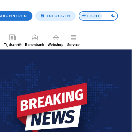
ABONNEREN
INLOGGEN
LICHT
Top
nav
ntair
s
Tijdschrift
Banenbank
Webshop
Service