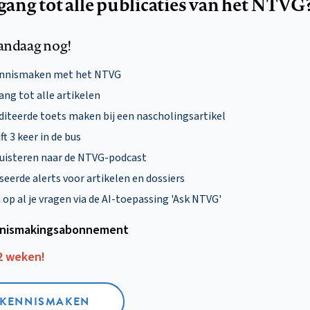
egang tot alle publicaties van het NTVG
andaag nog!
ennismaken met het NTVG
ng tot alle artikelen
diteerde toets maken bij een nascholingsartikel
ft 3 keer in de bus
uisteren naar de NTVG-podcast
eerde alerts voor artikelen en dossiers
p al je vragen via de AI-toepassing 'Ask NTVG'
nismakings­abonnement
12 weken!
L KENNISMAKEN