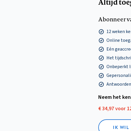
Altijd to
Abonneer v
12 weken k
Online toega
Eén geaccre
Het tijdschri
Onbeperkt l
Gepersonalis
Antwoorden o
Neem het ken
€ 34,97 voor 
IK WI