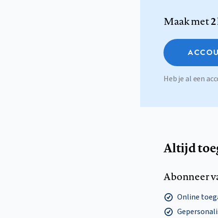
Maak met
2
ACCOU
Heb je al een a
Altijd to
Abonneer v
Online toega
Gepersonalis