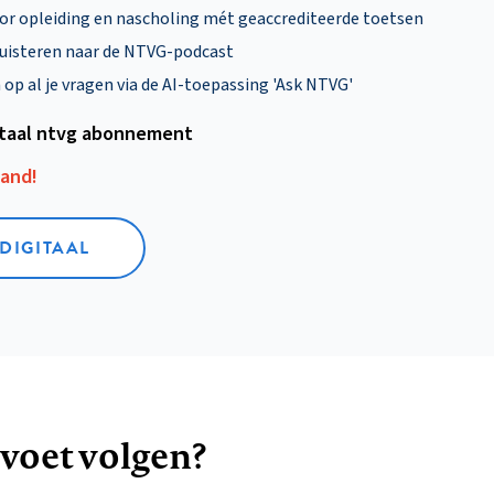
oor opleiding en nascholing mét geaccrediteerde toetsen
uisteren naar de NTVG-podcast
p al je vragen via de AI-toepassing 'Ask NTVG'
itaal ntvg abonnement
aand!
 DIGITAAL
 voet volgen?