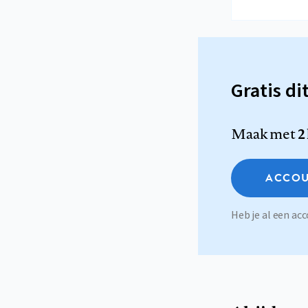
Gratis di
Maak met
2
ACCOU
Heb je al een a