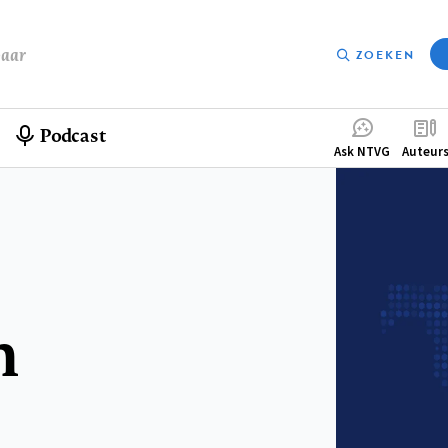
baar
ZOEKEN
Podcast
Compleme
Ask NTVG
Auteur
menu
n