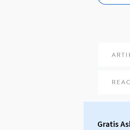
ARTI
REAC
Gratis A