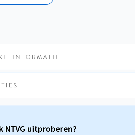
KELINFORMATIE
TIES
sk NTVG uitproberen?