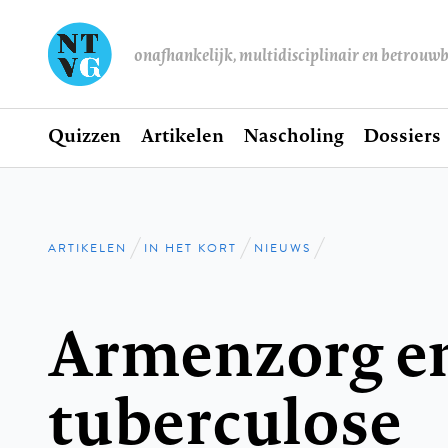
onafhankelijk, multidisciplinair en betrouw
Home
Quizzen
Artikelen
Nascholing
Dossiers
Hoofdnavigatie
ARTIKELEN
IN HET KORT
NIEUWS
Kruimelpad
Armenzorg e
tuberculose