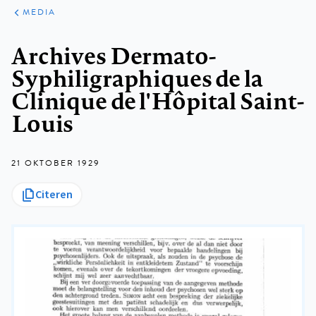
ARTIKELEN
VARIA
MEDIA
Kruimelpad
Archives Dermato-
Syphiligraphiques de la
Clinique de l'Hôpital Saint-
Louis
21 OKTOBER 1929
Citeren