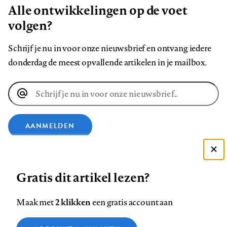
Alle ontwikkelingen op de voet
volgen?
Schrijf je nu in voor onze nieuwsbrief en ontvang iedere
donderdag de meest opvallende artikelen in je mailbox.
E-
mailadres
AANMELDEN
VOLG ONS OP
Deze site gebruikt cookies
Gratis dit artikel lezen?
Zie onze cookie policy
Volg
Volg
Volg
Volg
Volg
Volg
ACCEPTEER AANBEVOLEN INSTELLINGEN
2 klikken
Maak met
een gratis account aan
ons
ons
ons
ons
ons
ons
op
op
op
op
op
op
Functionele cookies
Contact
Colofon
Disclaimer
Privacy
About us