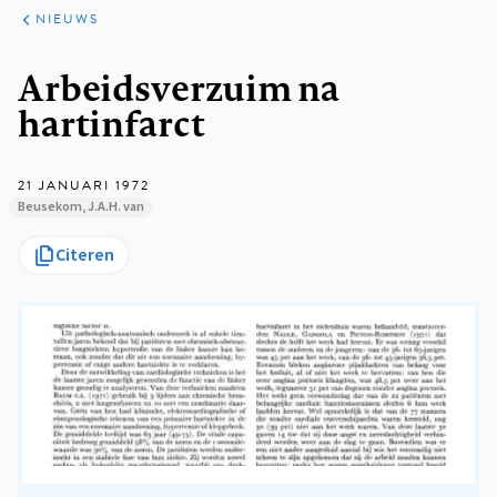
ARTIKELEN
HET
NIEUWS
KORT
Kruimelpad
Arbeidsverzuim na
hartinfarct
21 JANUARI 1972
Beusekom, J.A.H. van
Citeren