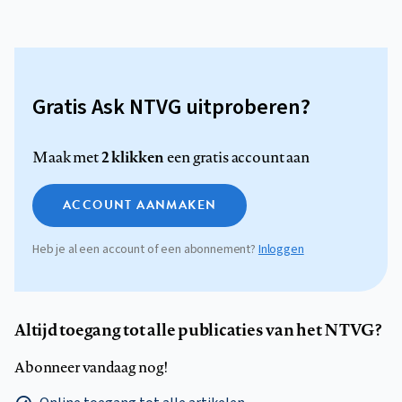
Gratis Ask NTVG uitproberen?
2 klikken
Maak met
een gratis account aan
ACCOUNT AANMAKEN
Heb je al een account of een abonnement?
Inloggen
Altijd toegang tot alle publicaties van het NTVG?
Abonneer vandaag nog!