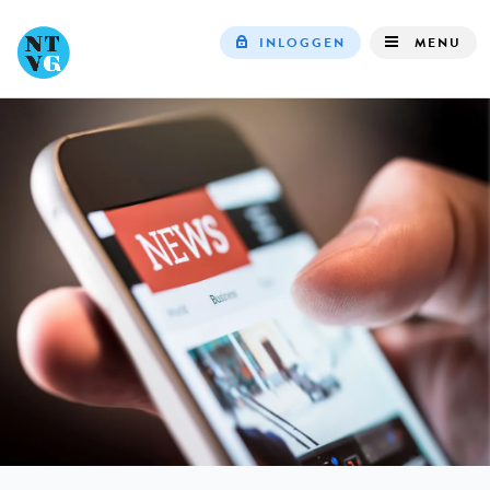
INLOGGEN
MENU
Top
navigation
IN