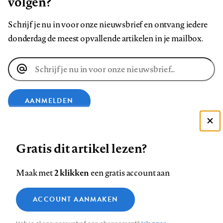
volgen?
Schrijf je nu in voor onze nieuwsbrief en ontvang iedere
donderdag de meest opvallende artikelen in je mailbox.
E-
mailadres
AANMELDEN
Deze site gebruikt cookies
VOLG ONS OP
Gratis dit artikel lezen?
Zie onze cookie policy
ACCEPTEER AANBEVOLEN INSTELLINGEN
Volg
Volg
Volg
Volg
Volg
Volg
2 klikken
Maak met
een gratis account aan
ons
ons
ons
ons
ons
ons
Functionele cookies
op
op
op
op
op
op
Contact
Colofon
Disclaimer
Privacy
About us
ACCOUNT AANMAKEN
Medische vragen verdienen
Sluiten
Footer
Analytische cookies
Facebook
LinkedIn
Bluesky
Instagram
YouTube
Pinterest
betrouwbare antwoorden