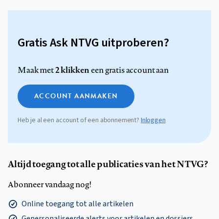
Gratis Ask NTVG uitproberen?
2 klikken
Maak met
een gratis account aan
ACCOUNT AANMAKEN
Heb je al een account of een abonnement?
Inloggen
Altijd toegang tot alle publicaties van het NTVG?
Abonneer vandaag nog!
Online toegang tot alle artikelen
Gepersonaliseerde alerts voor artikelen en dossiers