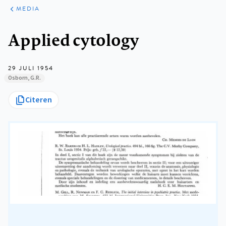
ARTIKELEN
VARIA
MEDIA
Kruimelpad
Applied cytology
29 JULI 1954
Osborn, G.R.
Citeren