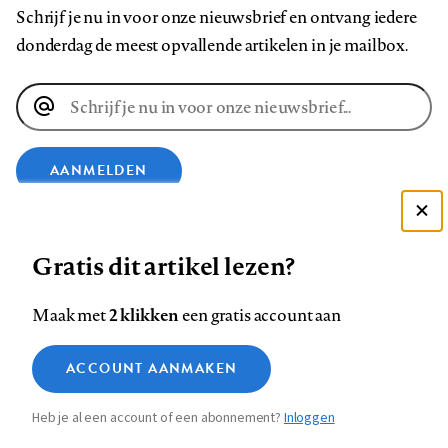
Schrijf je nu in voor onze nieuwsbrief en ontvang iedere
donderdag de meest opvallende artikelen in je mailbox.
E-
mailadres
AANMELDEN
Deze site gebruikt cookies
VOLG ONS OP
Gratis dit artikel lezen?
Zie onze cookie policy
ACCEPTEER AANBEVOLEN INSTELLINGEN
Volg
Volg
Volg
Volg
Volg
Volg
2 klikken
Maak met
een gratis account aan
ons
ons
ons
ons
ons
ons
Functionele cookies
op
op
op
op
op
op
Contact
Colofon
Disclaimer
Privacy
About us
ACCOUNT AANMAKEN
Medische vragen verdienen
Sluiten
Footer
Analytische cookies
Facebook
LinkedIn
Bluesky
Instagram
YouTube
Pinterest
betrouwbare antwoorden
Heb je al een account of een abonnement?
Inloggen
Marketing cookies
navigation
STEL ZE NU AAN ASK NTVG