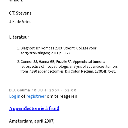
C.T. Stevens
J.E. de Vries
Literatuur
Diagnostisch kompas 2003. Utrecht: College voor
zorgverzekeringen; 2003. p. 1172.
Connor SJ, Hanna GB, Frizelle FA. Appendiceal tumors:
retrospective clinicopathologic analysis of appendiceal tumors
from 7,970 appendectomies. Dis Colon Rectum. 1998;41:75-80.
D.J.
Gouma
10 JUNI 2007 - 02:00
Login
of
registreer
om te reageren
Appendectomie à froid
Amsterdam, april 2007,