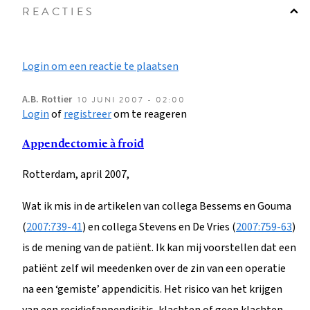
REACTIES
Login om een reactie te plaatsen
A.B.
Rottier
10 JUNI 2007 - 02:00
Login
of
registreer
om te reageren
Appendectomie à froid
Rotterdam, april 2007,
Wat ik mis in de artikelen van collega Bessems en Gouma
(
2007:739-41
) en collega Stevens en De Vries (
2007:759-63
)
is de mening van de patiënt. Ik kan mij voorstellen dat een
patiënt zelf wil meedenken over de zin van een operatie
na een ‘gemiste’ appendicitis. Het risico van het krijgen
van een recidiefappendicitis, klachten of geen klachten,