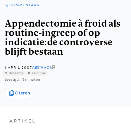
ARTIKELEN
OPINIE
COMMENTAAR
Kruimelpad
Appendectomie à froid als
routine-ingreep of op
indicatie: de controverse
blijft bestaan
1 APRIL 2007
ABSTRACT
M. Bessems
D.J. Gouma
Leestijd
9 minuten
Citeren
ARTIKEL