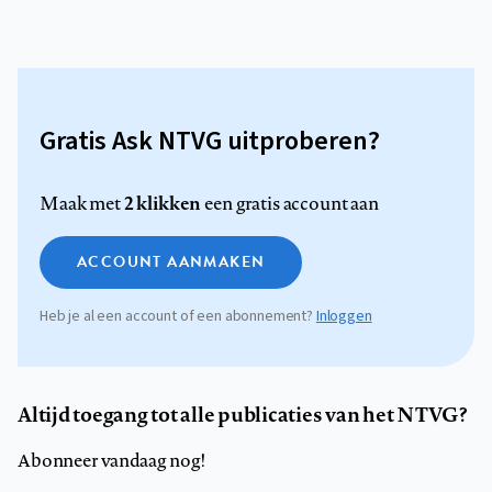
Gratis Ask NTVG uitproberen?
2 klikken
Maak met
een gratis account aan
ACCOUNT AANMAKEN
Heb je al een account of een abonnement?
Inloggen
Altijd toegang tot alle publicaties van het NTVG?
Abonneer vandaag nog!