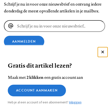
Schrijf je nu in voor onze nieuwsbrief en ontvang iedere
donderdag de meest opvallende artikelen in je mailbox.
E-
mailadres
AANMELDEN
VOLG ONS OP
Deze site gebruikt cookies
Gratis dit artikel lezen?
Zie onze cookie policy
Volg
Volg
Volg
Volg
Volg
Volg
ACCEPTEER AANBEVOLEN INSTELLINGEN
2 klikken
Maak met
een gratis account aan
ons
ons
ons
ons
ons
ons
Functionele cookies
op
op
op
op
op
op
Contact
Colofon
Disclaimer
Privacy
About us
ACCOUNT AANMAKEN
Medische vragen verdienen
Footer
Sluiten
Analytische cookies
Facebook
LinkedIn
Bluesky
Instagram
YouTube
Pinterest
betrouwbare antwoorden
Heb je al een account of een abonnement?
Inloggen
Marketing cookies
navigation
STEL ZE NU AAN ASK NTVG