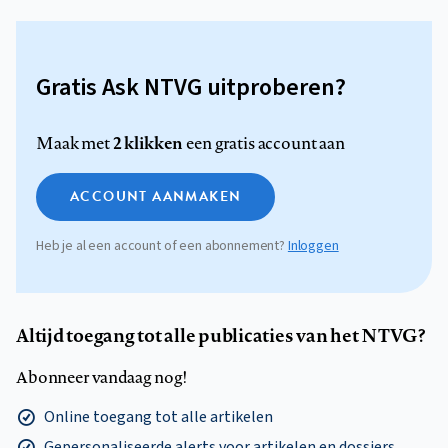
Gratis Ask NTVG uitproberen?
2 klikken
Maak met
een gratis account aan
ACCOUNT AANMAKEN
Heb je al een account of een abonnement?
Inloggen
Altijd toegang tot alle publicaties van het NTVG?
Abonneer vandaag nog!
Online toegang tot alle artikelen
Gepersonaliseerde alerts voor artikelen en dossiers