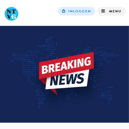
INLOGGEN
MENU
Top
navigation
IN