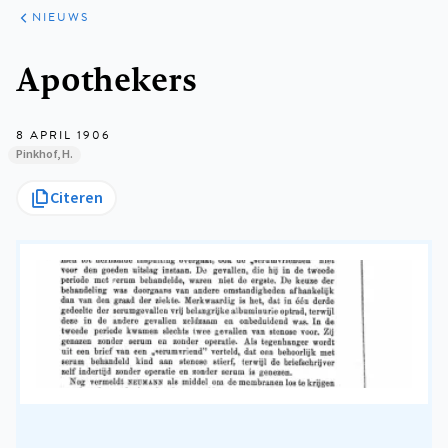
ARTIKELEN
HET
NIEUWS
KORT
Kruimelpad
Apothekers
8 APRIL 1906
Pinkhof, H.
Citeren