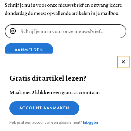
Schrijf je nu in voor onze nieuwsbrief en ontvang iedere
donderdag de meest opvallende artikelen in je mailbox.
E-
mailadres
AANMELDEN
Deze site gebruikt cookies
VOLG ONS OP
Gratis dit artikel lezen?
Zie onze cookie policy
ACCEPTEER AANBEVOLEN INSTELLINGEN
Volg
Volg
Volg
Volg
Volg
Volg
2 klikken
Maak met
een gratis account aan
ons
ons
ons
ons
ons
ons
Functionele cookies
op
op
op
op
op
op
Contact
Colofon
Disclaimer
Privacy
About us
ACCOUNT AANMAKEN
Medische vragen verdienen
Sluiten
Footer
Analytische cookies
Facebook
LinkedIn
Bluesky
Instagram
YouTube
Pinterest
betrouwbare antwoorden
Heb je al een account of een abonnement?
Inloggen
Marketing cookies
navigation
STEL ZE NU AAN ASK NTVG