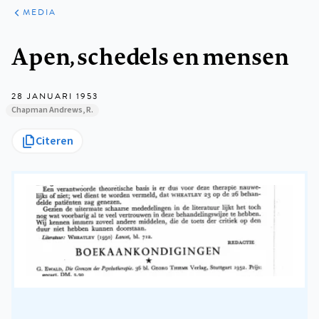
ARTIKELEN
VARIA
MEDIA
Kruimelpad
Apen, schedels en mensen
28 JANUARI 1953
Chapman Andrews, R.
Citeren