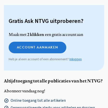
Gratis Ask NTVG uitproberen?
2 klikken
Maak met
een gratis account aan
ACCOUNT AANMAKEN
Heb je al een account of een abonnement?
Inloggen
Altijd toegang tot alle publicaties van het NTVG?
Abonneer vandaag nog!
Online toegang tot alle artikelen
Gepersonaliseerde alerts voor artikelen en dossiers