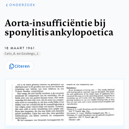
ARTIKELEN
ONDERZOEK
ONDERZOEK
Kruimelpad
Aorta-insufficiëntie bij
sponylitis ankylopoetica
18 MAART 1961
Cats, A. en Goslings, J.
Citeren