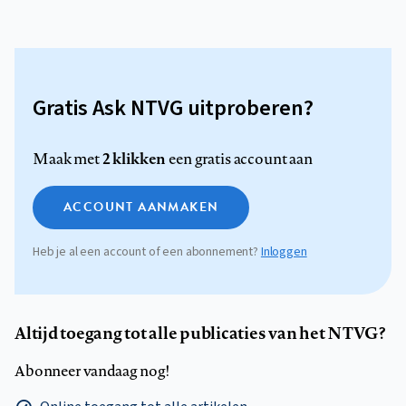
Gratis Ask NTVG uitproberen?
2 klikken
Maak met
een gratis account aan
ACCOUNT AANMAKEN
Heb je al een account of een abonnement?
Inloggen
Altijd toegang tot alle publicaties van het NTVG?
Abonneer vandaag nog!