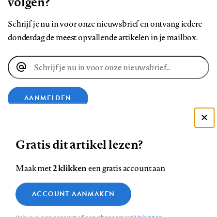
volgen?
Schrijf je nu in voor onze nieuwsbrief en ontvang iedere
donderdag de meest opvallende artikelen in je mailbox.
E-
mailadres
AANMELDEN
Deze site gebruikt cookies
VOLG ONS OP
Gratis dit artikel lezen?
Zie onze cookie policy
ACCEPTEER AANBEVOLEN INSTELLINGEN
Volg
Volg
Volg
Volg
Volg
Volg
2 klikken
Maak met
een gratis account aan
ons
ons
ons
ons
ons
ons
Functionele cookies
op
op
op
op
op
op
Contact
Colofon
Disclaimer
Privacy
About us
ACCOUNT AANMAKEN
Medische vragen verdienen
Sluiten
Footer
Analytische cookies
Facebook
LinkedIn
Bluesky
Instagram
YouTube
Pinterest
betrouwbare antwoorden