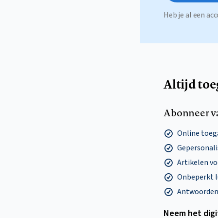
Heb je al een a
Altijd to
Abonneer v
Online toega
Gepersonalis
Artikelen v
Onbeperkt l
Antwoorden o
Neem het dig