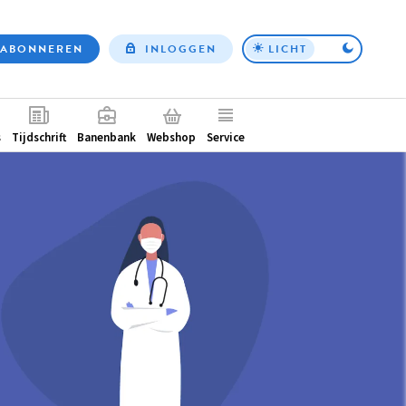
ABONNEREN
INLOGGEN
LICHT
Top
nav
ntair
s
Tijdschrift
Banenbank
Webshop
Service