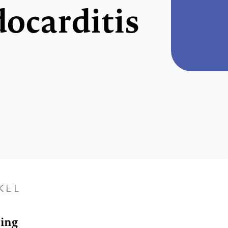
docarditis
KEL
ding