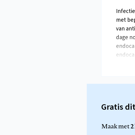
Infecti
met bep
van ant
dage no
endocar
endocar
Gratis di
Maak met
2