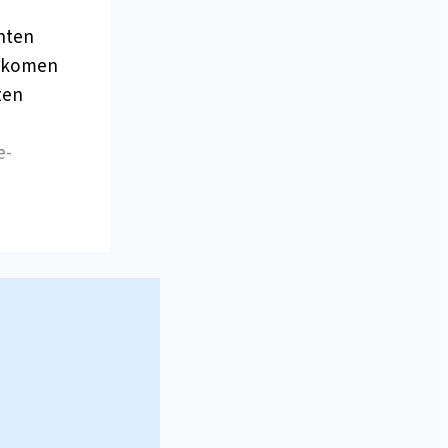
ënten
r komen
ten
e-