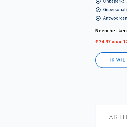
Onbeperkt l
Gepersonalis
Antwoorden o
Neem het ken
€ 34,97 voor 
IK WI
ARTI