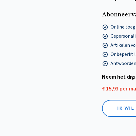
Abonneer v
Online toega
Gepersonalis
Artikelen v
Onbeperkt l
Antwoorden o
Neem het dig
€ 15,93 per m
IK WIL