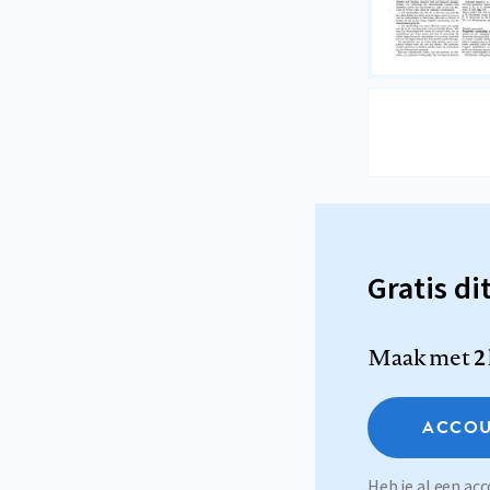
Gratis di
Maak met
2
ACCOU
Heb je al een a