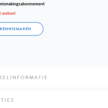
nismakings­abonnement
12 weken!
L KENNISMAKEN
KELINFORMATIE
TIES