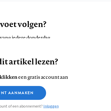
 voet volgen?
ntvang iedere donderdag
it artikel lezen?
VOLG ONS OP
AANMELDEN
Volg
Volg
 klikken
een gratis account aan
ons
ons
Deze site gebruikt cookies
op
op
NT AANMAKEN
Facebook
LinkedI
sclaimer
Privacy
About us
ccount of een abonnement?
Inloggen