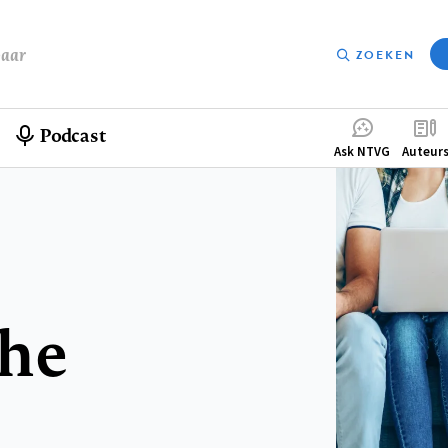
baar
ZOEKEN
Podcast
Compleme
Ask NTVG
Auteur
menu
che