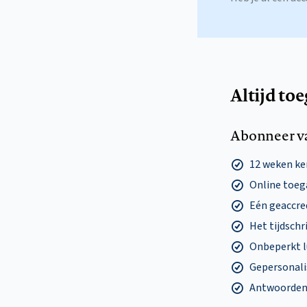
Altijd to
Abonneer v
12 weken k
Online toega
Eén geaccre
Het tijdschri
Onbeperkt l
Gepersonalis
Antwoorden o