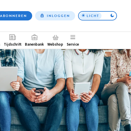
ABONNEREN
INLOGGEN
LICHT
Top
nav
ntair
s
Tijdschrift
Banenbank
Webshop
Service