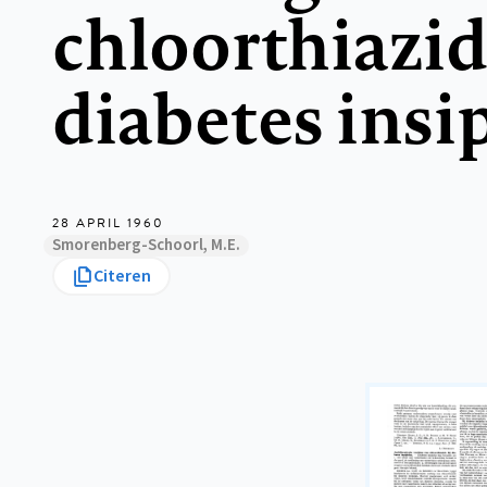
chloorthiazid
diabetes insi
28 APRIL 1960
Smorenberg-Schoorl, M.E.
Citeren