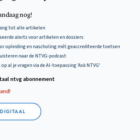
andaag nog!
ng tot alle artikelen
eerde alerts voor artikelen en dossiers
oor opleiding en nascholing mét geaccrediteerde toetsen
uisteren naar de NTVG-podcast
p al je vragen via de AI-toepassing 'Ask NTVG'
itaal ntvg abonnement
aand!
 DIGITAAL