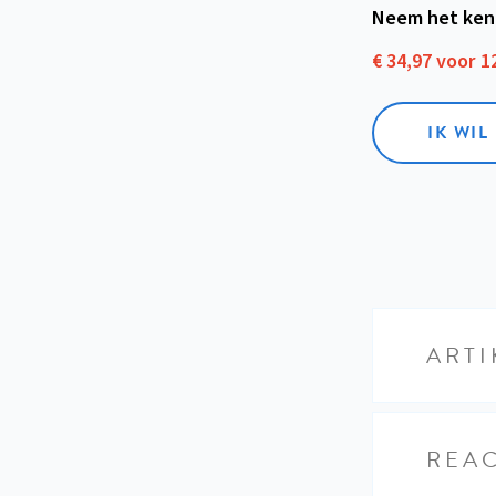
Neem het ken
€ 34,97 voor 
IK WI
ARTI
REAC