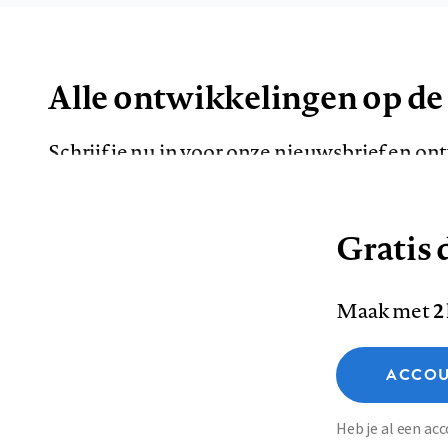
Alle ontwikkelingen op de
Schrijf je nu in voor onze nieuwsbrief en o
de meest opvallende artikelen in je mailbox.
Gratis d
E-
Maak met
2
mailadres
Functionele cookies
ACCOU
Analytische cookies
Marketing cookies
Contact
Colofon
Di
Heb je al een a