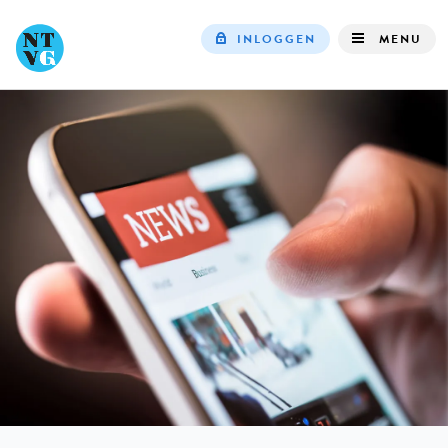
INLOGGEN
MENU
Top
navigation
IN