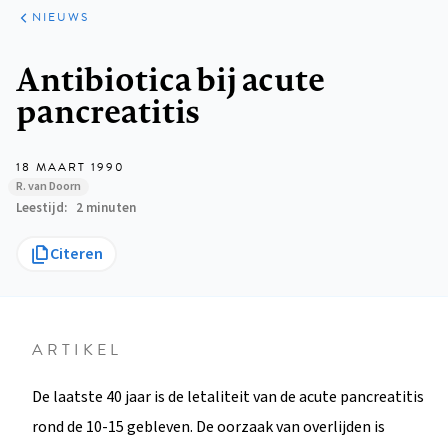
ARTIKELEN
HET
NIEUWS
KORT
Kruimelpad
Antibiotica bij acute
pancreatitis
18 MAART 1990
R. van Doorn
Leestijd
2 minuten
Citeren
ARTIKEL
De laatste 40 jaar is de letaliteit van de acute pancreatitis
rond de 10-15 gebleven. De oorzaak van overlijden is