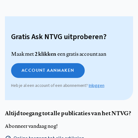
Gratis Ask NTVG uitproberen?
2 klikken
Maak met
een gratis account aan
ACCOUNT AANMAKEN
Heb je al een account of een abonnement?
Inloggen
Altijd toegang tot alle publicaties van het NTVG?
Abonneer vandaag nog!