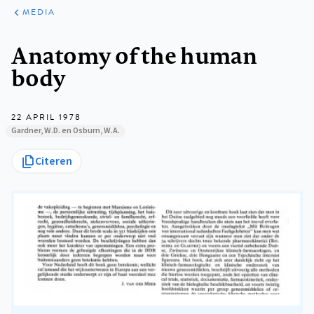
ARTIKELEN
VARIA
MEDIA
Kruimelpad
Anatomy of the human
body
22 APRIL 1978
Gardner, W.D. en Osburn, W.A.
Citeren