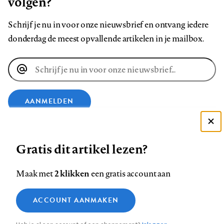
volgen?
Schrijf je nu in voor onze nieuwsbrief en ontvang iedere
donderdag de meest opvallende artikelen in je mailbox.
E-
mailadres
AANMELDEN
Deze site gebruikt cookies
VOLG ONS OP
Gratis dit artikel lezen?
Zie onze cookie policy
ACCEPTEER AANBEVOLEN INSTELLINGEN
Volg
Volg
Volg
Volg
Volg
Volg
2 klikken
Maak met
een gratis account aan
ons
ons
ons
ons
ons
ons
Functionele cookies
op
op
op
op
op
op
Contact
Colofon
Disclaimer
Privacy
About us
ACCOUNT AANMAKEN
Medische vragen verdienen
Sluiten
Footer
Analytische cookies
Facebook
LinkedIn
Bluesky
Instagram
YouTube
Pinterest
betrouwbare antwoorden