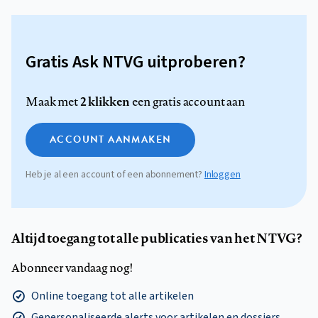
Gratis Ask NTVG uitproberen?
2 klikken
Maak met
een gratis account aan
ACCOUNT AANMAKEN
Heb je al een account of een abonnement?
Inloggen
Altijd toegang tot alle publicaties van het NTVG?
Abonneer vandaag nog!
Online toegang tot alle artikelen
Gepersonaliseerde alerts voor artikelen en dossiers