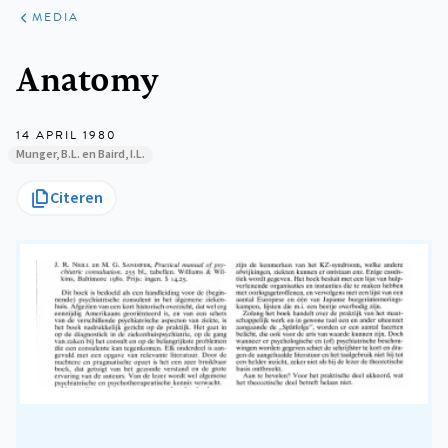
ARTIKELEN
VARIA
MEDIA
Kruimelpad
Anatomy
14 APRIL 1980
Munger, B.L. en Baird, I.L.
Citeren