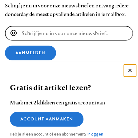
Schrijf je nu in voor onze nieuwsbrief en ontvang iedere
donderdag de meest opvallende artikelen in je mailbox.
E-
mailadres
AANMELDEN
VOLG ONS OP
Deze site gebruikt cookies
Gratis dit artikel lezen?
Zie onze cookie policy
Volg
Volg
Volg
Volg
Volg
Volg
ACCEPTEER AANBEVOLEN INSTELLINGEN
ons
ons
2 klikken
ons
ons
ons
ons
Maak met
een gratis account aan
op
op
op
op
op
op
Contact
Colofon
Disclaimer
Privacy
About us
Functionele cookies
Footer
ACCOUNT AANMAKEN
Facebook
LinkedIn
Bluesky
Instagram
YouTube
Pinterest
Medische vragen verdienen
Sluiten
Analytische cookies
betrouwbare antwoorden
navigation
Heb je al een account of een abonnement?
Inloggen
Marketing cookies