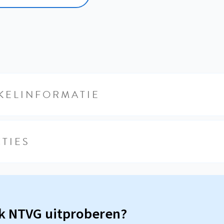
KELINFORMATIE
TIES
sk NTVG uitproberen?