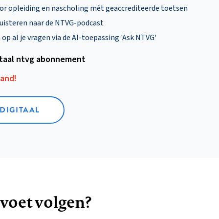
oor opleiding en nascholing mét geaccrediteerde toetsen
uisteren naar de NTVG-podcast
p al je vragen via de AI-toepassing 'Ask NTVG'
itaal ntvg abonnement
aand!
 DIGITAAL
 voet volgen?