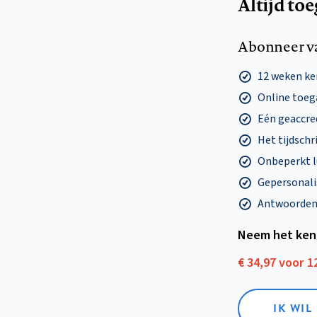
Altijd to
Abonneer v
12 weken k
Online toega
Eén geaccre
Het tijdschri
Onbeperkt l
Gepersonalis
Antwoorden o
Neem het ken
€ 34,97 voor 
IK WI