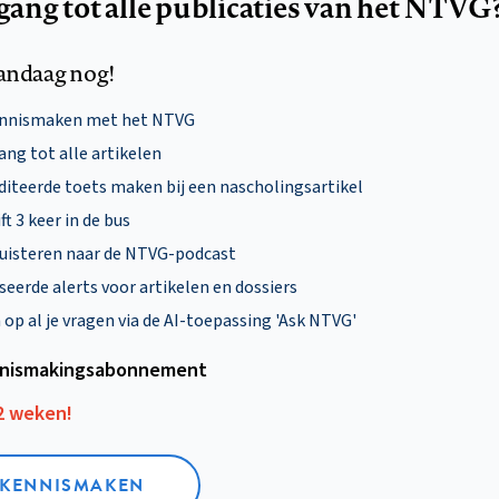
egang tot alle publicaties van het NTVG
andaag nog!
ennismaken met het NTVG
ng tot alle artikelen
diteerde toets maken bij een nascholingsartikel
ft 3 keer in de bus
uisteren naar de NTVG-podcast
eerde alerts voor artikelen en dossiers
p al je vragen via de AI-toepassing 'Ask NTVG'
nismakings­abonnement
12 weken!
L KENNISMAKEN