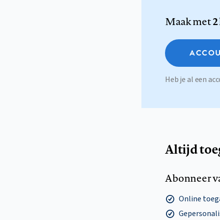
Maak met
2
ACCOU
Heb je al een a
Altijd to
Abonneer v
Online toega
Gepersonalis