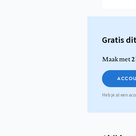
Gratis di
Maak met
2
ACCOU
Heb je al een a