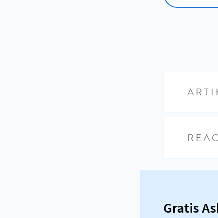
ARTI
REAC
Gratis A