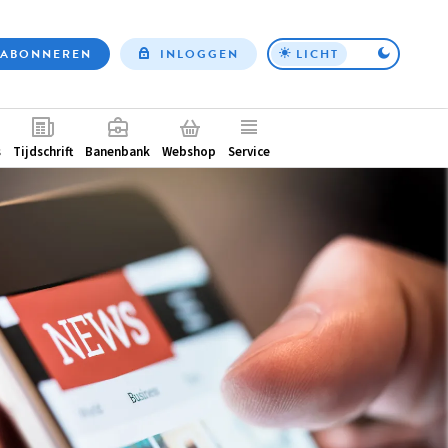
ABONNEREN
INLOGGEN
LICHT
Top
nav
ntair
s
Tijdschrift
Banenbank
Webshop
Service