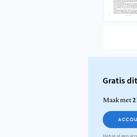
Gratis di
Maak met
2
ACCOU
Heb je al een a