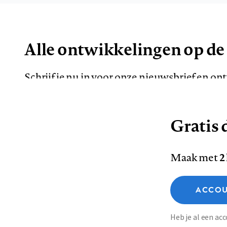
Alle ontwikkelingen op de
Schrijf je nu in voor onze nieuwsbrief en o
de meest opvallende artikelen in je mailbox.
Gratis d
E-
Maak met
2
mailadres
Functionele cookies
ACCOU
Analytische cookies
Marketing cookies
Contact
Colofon
Di
Heb je al een a