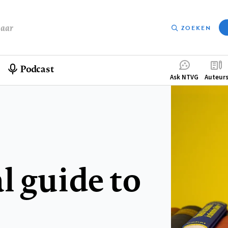
baar
ZOEKEN
Podcast
Compleme
Ask NTVG
Auteur
menu
l guide to