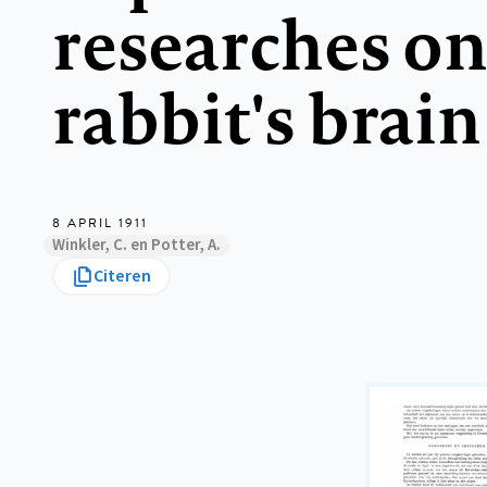
researches on
rabbit's brain
8 APRIL 1911
Winkler, C. en Potter, A.
Citeren