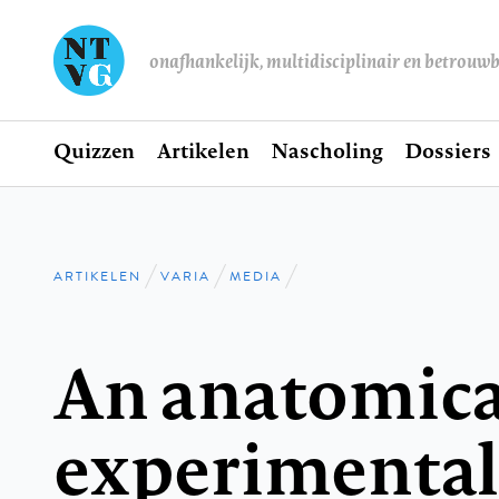
onafhankelijk, multidisciplinair en betrouw
Home
Quizzen
Artikelen
Nascholing
Dossiers
Hoofdnavigatie
ARTIKELEN
VARIA
MEDIA
Kruimelpad
An anatomica
experimental