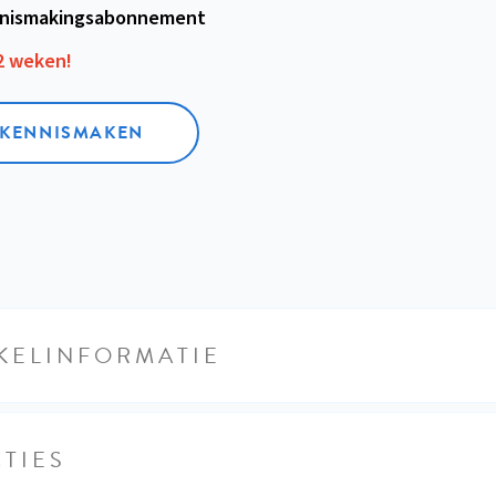
nismakings­abonnement
12 weken!
L KENNISMAKEN
KELINFORMATIE
TIES