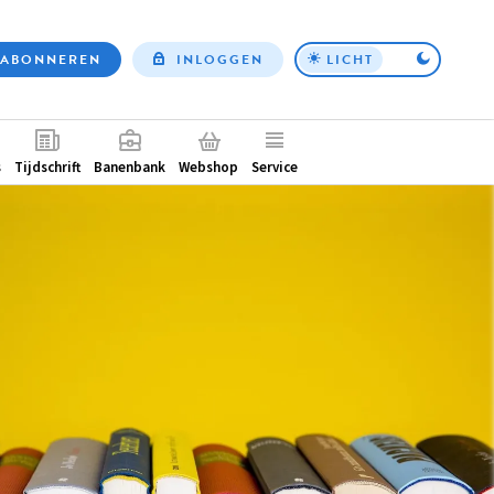
ABONNEREN
INLOGGEN
LICHT
Top
nav
ntair
s
Tijdschrift
Banenbank
Webshop
Service