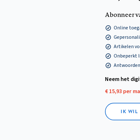
Abonneer v
Online toega
Gepersonalis
Artikelen v
Onbeperkt l
Antwoorden o
Neem het dig
€ 15,93 per m
IK WIL