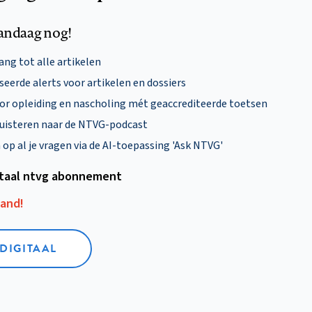
andaag nog!
ng tot alle artikelen
eerde alerts voor artikelen en dossiers
oor opleiding en nascholing mét geaccrediteerde toetsen
uisteren naar de NTVG-podcast
p al je vragen via de AI-toepassing 'Ask NTVG'
itaal ntvg abonnement
aand!
 DIGITAAL