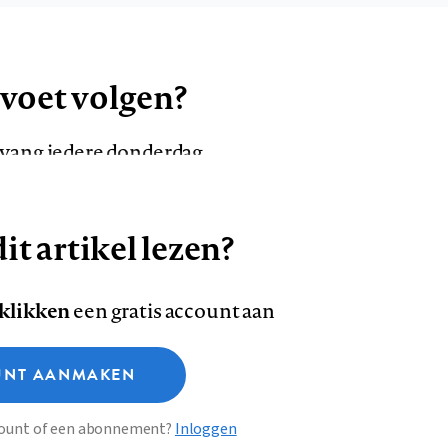
 voet volgen?
ntvang iedere donderdag
it artikel lezen?
VOLG ONS OP
AANMELDEN
Volg
Volg
 klikken
een gratis account aan
ons
ons
Deze site gebruikt cookies
op
op
NT AANMAKEN
Facebook
LinkedI
sclaimer
Privacy
About us
ccount of een abonnement?
Inloggen