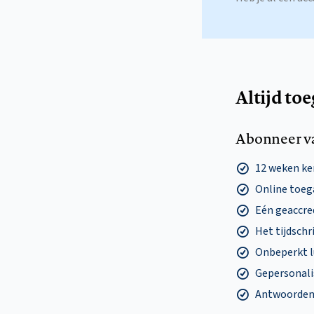
Altijd to
Abonneer v
12 weken k
Online toega
Eén geaccre
Het tijdschri
Onbeperkt l
Gepersonalis
Antwoorden o