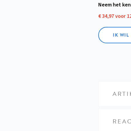
Neem het ken
€ 34,97 voor 
IK WI
ARTI
REAC