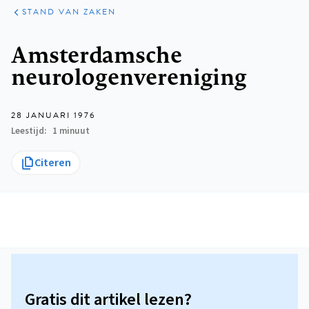
KLINISCHE
ARTIKELEN
PRAKTIJK
STAND VAN ZAKEN
Kruimelpad
Amsterdamsche
neurologenvereniging
28 JANUARI 1976
Leestijd
1 minuut
Citeren
Gratis dit artikel lezen?