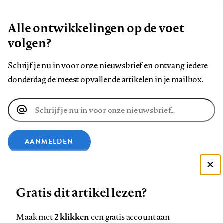
Alle ontwikkelingen op de voet
volgen?
Schrijf je nu in voor onze nieuwsbrief en ontvang iedere
donderdag de meest opvallende artikelen in je mailbox.
E-
mailadres
AANMELDEN
VOLG ONS OP
Deze site gebruikt cookies
Gratis dit artikel lezen?
Zie onze cookie policy
Volg
Volg
Volg
Volg
Volg
Volg
ACCEPTEER AANBEVOLEN INSTELLINGEN
2 klikken
Maak met
een gratis account aan
ons
ons
ons
ons
ons
ons