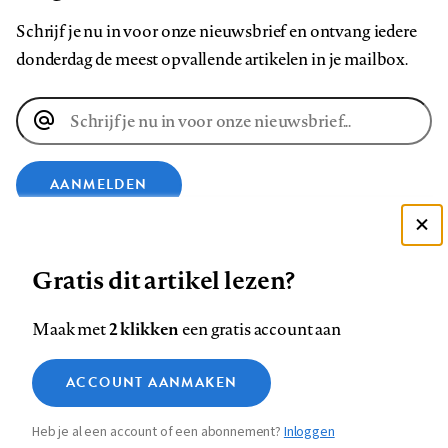
Schrijf je nu in voor onze nieuwsbrief en ontvang iedere
donderdag de meest opvallende artikelen in je mailbox.
E-
mailadres
AANMELDEN
Deze site gebruikt cookies
VOLG ONS OP
Gratis dit artikel lezen?
Zie onze cookie policy
ACCEPTEER AANBEVOLEN INSTELLINGEN
Volg
Volg
Volg
Volg
Volg
Volg
2 klikken
Maak met
een gratis account aan
ons
ons
ons
ons
ons
ons
Functionele cookies
op
op
op
op
op
op
Contact
Colofon
Disclaimer
Privacy
About us
ACCOUNT AANMAKEN
Medische vragen verdienen
Sluiten
Footer
Analytische cookies
Facebook
LinkedIn
Bluesky
Instagram
YouTube
Pinterest
betrouwbare antwoorden
Heb je al een account of een abonnement?
Inloggen
Marketing cookies