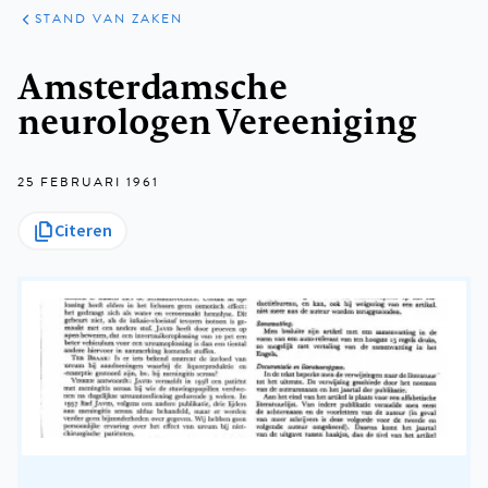
KLINISCHE
ARTIKELEN
PRAKTIJK
STAND VAN ZAKEN
Kruimelpad
Amsterdamsche
neurologen Vereeniging
25 FEBRUARI 1961
Citeren