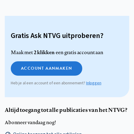
Gratis Ask NTVG uitproberen?
2 klikken
Maak met
een gratis account aan
ACCOUNT AANMAKEN
Heb je al een account of een abonnement?
Inloggen
Altijd toegang tot alle publicaties van het NTVG?
Abonneer vandaag nog!