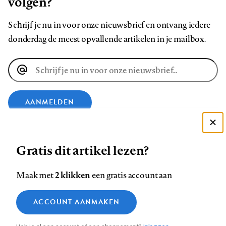
volgen?
Schrijf je nu in voor onze nieuwsbrief en ontvang iedere
donderdag de meest opvallende artikelen in je mailbox.
E-
mailadres
AANMELDEN
Deze site gebruikt cookies
VOLG ONS OP
Gratis dit artikel lezen?
Zie onze cookie policy
ACCEPTEER AANBEVOLEN INSTELLINGEN
Volg
Volg
Volg
Volg
Volg
Volg
2 klikken
Maak met
een gratis account aan
ons
ons
ons
ons
ons
ons
Functionele cookies
op
op
op
op
op
op
Contact
Colofon
Disclaimer
Privacy
About us
ACCOUNT AANMAKEN
Medische vragen verdienen
Sluiten
Footer
Analytische cookies
Facebook
LinkedIn
Bluesky
Instagram
YouTube
Pinterest
betrouwbare antwoorden