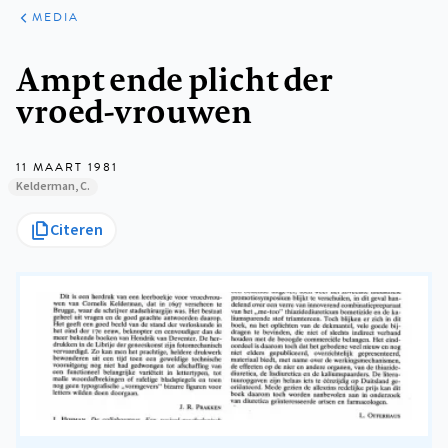
ARTIKELEN
VARIA
MEDIA
Kruimelpad
Ampt ende plicht der
vroed-vrouwen
11 MAART 1981
Kelderman, C.
Citeren