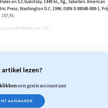
Hales en S.C.Yudofsky. 1449 bl., fig., tabellen. American
ric Press, Washington D.C. 1996. ISBN 0-88048-889-1. Prij
 157,55.
 is een destillaat van
The
…
t artikel lezen?
 klikken
een gratis account aan
NT AANMAKEN