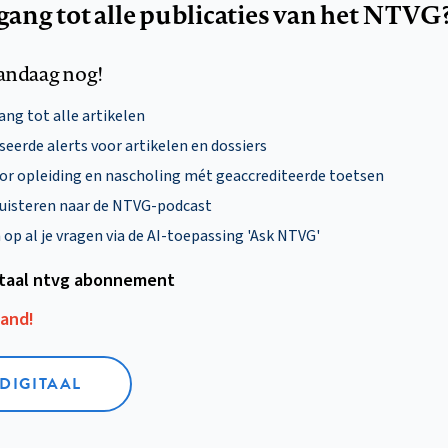
egang tot alle publicaties van het NTVG
andaag nog!
ng tot alle artikelen
eerde alerts voor artikelen en dossiers
oor opleiding en nascholing mét geaccrediteerde toetsen
uisteren naar de NTVG-podcast
p al je vragen via de AI-toepassing 'Ask NTVG'
itaal ntvg abonnement
aand!
 DIGITAAL