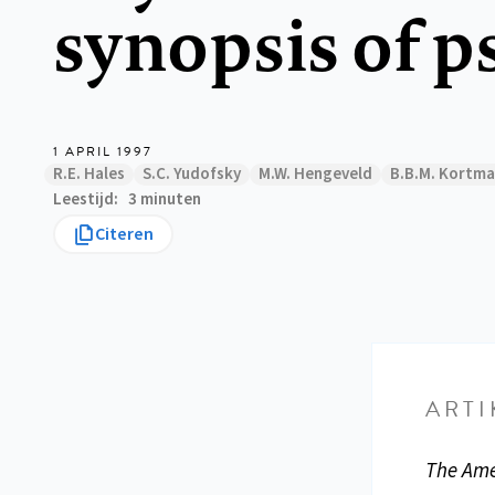
synopsis of p
1 APRIL 1997
R.E. Hales
S.C. Yudofsky
M.W. Hengeveld
B.B.M. Kortm
Leestijd
3 minuten
Citeren
ARTI
The Amer