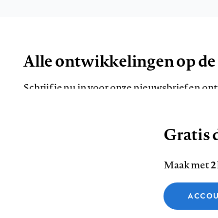
Alle ontwikkelingen op de
Schrijf je nu in voor onze nieuwsbrief en o
de meest opvallende artikelen in je mailbox.
Gratis d
E-
Maak met
2
mailadres
Functionele cookies
ACCOU
Analytische cookies
Marketing cookies