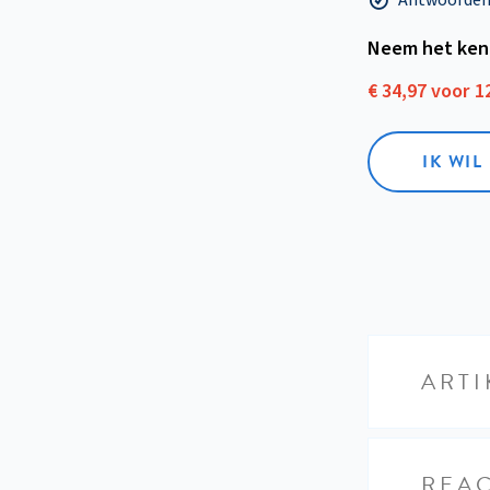
Neem het ken
€ 34,97 voor 
IK WI
ARTI
REAC