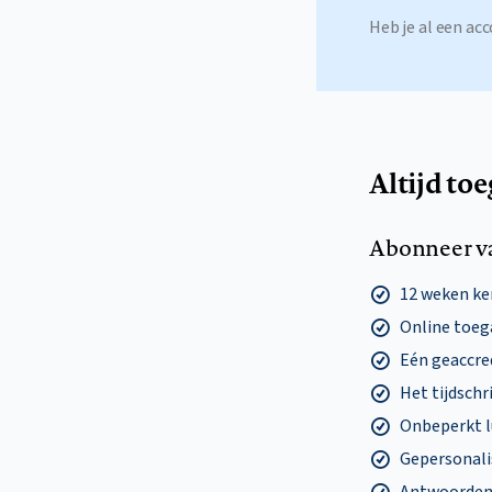
Heb je al een a
Altijd to
Abonneer v
12 weken k
Online toega
Eén geaccre
Het tijdschri
Onbeperkt l
Gepersonalis
Antwoorden o