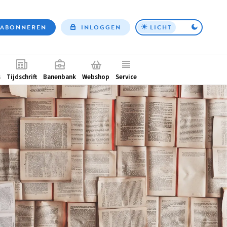
ABONNEREN
INLOGGEN
LICHT
Top
nav
ntair
s
Tijdschrift
Banenbank
Webshop
Service