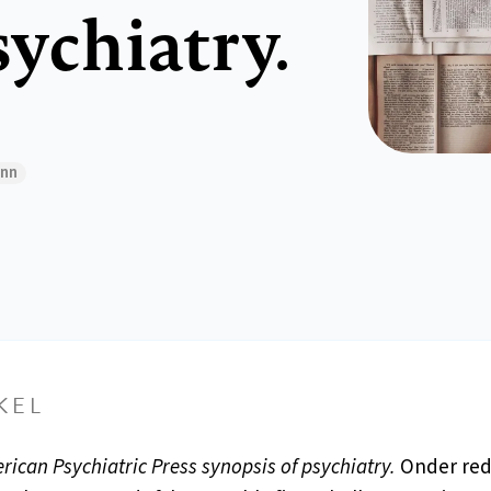
sychiatry.
ann
KEL
ican Psychiatric Press synopsis of psychiatry.
Onder red