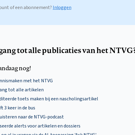
ccount of een abonnement?
Inloggen
egang tot alle publicaties van het NTVG
andaag nog!
ennismaken met het NTVG
ng tot alle artikelen
diteerde toets maken bij een nascholingsartikel
ft 3 keer in de bus
uisteren naar de NTVG-podcast
eerde alerts voor artikelen en dossiers
p al je vragen via de AI-toepassing 'Ask NTVG'