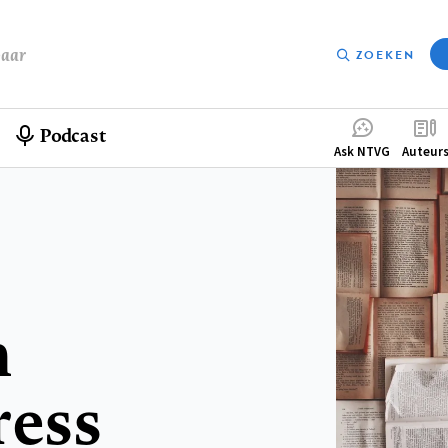
baar
ZOEKEN
Podcast
Compleme
Ask NTVG
Auteur
menu
n
ress