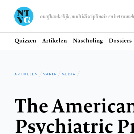
onafhankelijk, multidisciplinair en betrouw
Home
Quizzen
Artikelen
Nascholing
Dossiers
Hoofdnavigatie
ARTIKELEN
VARIA
MEDIA
Kruimelpad
The America
Psychiatric P