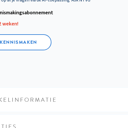
nismakings­abonnement
12 weken!
L KENNISMAKEN
KELINFORMATIE
TIES