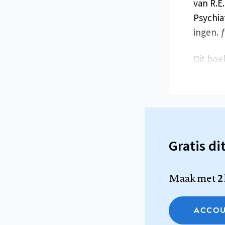
van R.E.
Psychiat
ingen. ƒ
Dit boek
Gratis di
Maak met
2
ACCOU