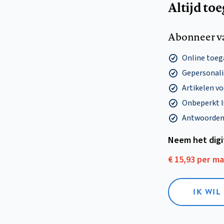
Altijd to
Abonneer v
Online toega
Gepersonalis
Artikelen v
Onbeperkt l
Antwoorden o
Neem het dig
€ 15,93 per m
IK WIL