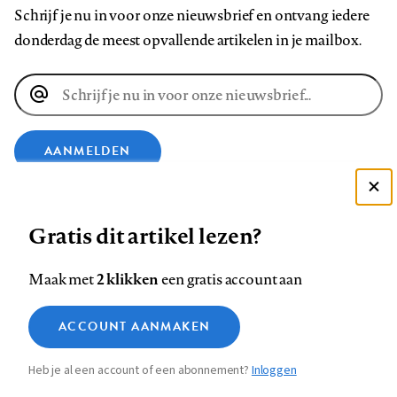
Schrijf je nu in voor onze nieuwsbrief en ontvang iedere
donderdag de meest opvallende artikelen in je mailbox.
E-
mailadres
AANMELDEN
Deze site gebruikt cookies
VOLG ONS OP
Gratis dit artikel lezen?
Zie onze cookie policy
ACCEPTEER AANBEVOLEN INSTELLINGEN
Volg
Volg
Volg
Volg
Volg
Volg
2 klikken
Maak met
een gratis account aan
ons
ons
ons
ons
ons
ons
Functionele cookies
op
op
op
op
op
op
Contact
Colofon
Disclaimer
Privacy
About us
ACCOUNT AANMAKEN
Medische vragen verdienen
Sluiten
Footer
Analytische cookies
Facebook
LinkedIn
Bluesky
Instagram
YouTube
Pinterest
betrouwbare antwoorden
Heb je al een account of een abonnement?
Inloggen
Marketing cookies
navigation
STEL ZE NU AAN ASK NTVG