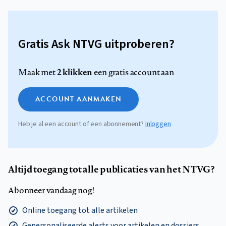
Gratis Ask NTVG uitproberen?
2 klikken
Maak met
een gratis account aan
ACCOUNT AANMAKEN
Heb je al een account of een abonnement?
Inloggen
Altijd toegang tot alle publicaties van het NTVG?
Abonneer vandaag nog!
Online toegang tot alle artikelen
Gepersonaliseerde alerts voor artikelen en dossiers