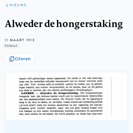
ARTIKELEN
HET
NIEUWS
KORT
Kruimelpad
Alweder de hongerstaking
11 MAART 1913
Pinkhof
Citeren