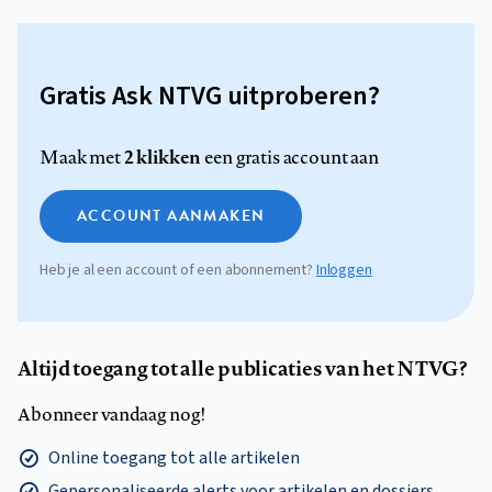
Gratis Ask NTVG uitproberen?
2 klikken
Maak met
een gratis account aan
ACCOUNT AANMAKEN
Heb je al een account of een abonnement?
Inloggen
Altijd toegang tot alle publicaties van het NTVG?
Abonneer vandaag nog!
Online toegang tot alle artikelen
Gepersonaliseerde alerts voor artikelen en dossiers