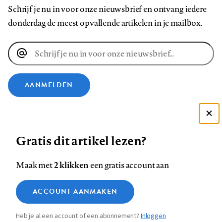
Schrijf je nu in voor onze nieuwsbrief en ontvang iedere
donderdag de meest opvallende artikelen in je mailbox.
E-
mailadres
AANMELDEN
VOLG ONS OP
Deze site gebruikt cookies
Gratis dit artikel lezen?
Zie onze cookie policy
Volg
Volg
Volg
Volg
Volg
Volg
ACCEPTEER AANBEVOLEN INSTELLINGEN
ons
ons
2 klikken
ons
ons
ons
ons
Maak met
een gratis account aan
op
op
op
op
op
op
Contact
Colofon
Disclaimer
Privacy
About us
Functionele cookies
Footer
ACCOUNT AANMAKEN
Facebook
LinkedIn
Bluesky
Instagram
YouTube
Pinterest
Medische vragen verdienen
Sluiten
Analytische cookies
betrouwbare antwoorden
navigation
Heb je al een account of een abonnement?
Inloggen
Marketing cookies