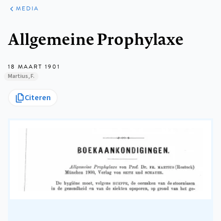
ARTIKELEN
VARIA
MEDIA
Kruimelpad
Allgemeine Prophylaxe
18 MAART 1901
Martius, F.
Citeren