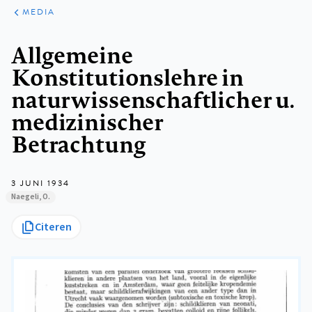
ARTIKELEN
VARIA
MEDIA
Kruimelpad
Allgemeine
Konstitutionslehre in
naturwissenschaftlicher u.
medizinischer
Betrachtung
3 JUNI 1934
Naegeli, O.
Citeren