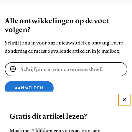
Alle ontwikkelingen op de voet
volgen?
Schrijf je nu in voor onze nieuwsbrief en ontvang iedere
donderdag de meest opvallende artikelen in je mailbox.
E-
mailadres
AANMELDEN
Deze site gebruikt cookies
VOLG ONS OP
Gratis dit artikel lezen?
Zie onze cookie policy
ACCEPTEER AANBEVOLEN INSTELLINGEN
Volg
Volg
Volg
Volg
Volg
Volg
2 klikken
Maak met
een gratis account aan