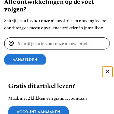
Alle ontwikkelingen op de voet
volgen?
Schrijf je nu in voor onze nieuwsbrief en ontvang iedere
donderdag de meest opvallende artikelen in je mailbox.
E-
mailadres
AANMELDEN
VOLG ONS OP
Deze site gebruikt cookies
Gratis dit artikel lezen?
Zie onze cookie policy
Volg
Volg
Volg
Volg
Volg
Volg
ACCEPTEER AANBEVOLEN INSTELLINGEN
2 klikken
Maak met
een gratis account aan
ons
ons
ons
ons
ons
ons
op
op
op
op
op
op
Functionele cookies
Contact
Colofon
Disclaimer
Privacy
About us
ACCOUNT AANMAKEN