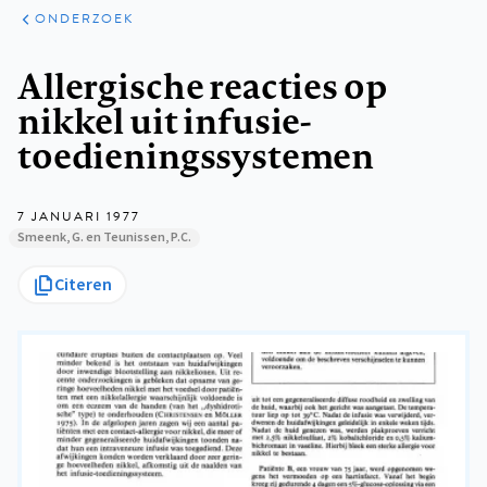
ARTIKELEN
ONDERZOEK
ONDERZOEK
Kruimelpad
Allergische reacties op
nikkel uit infusie-
toedieningssystemen
7 JANUARI 1977
Smeenk, G. en Teunissen, P.C.
Citeren