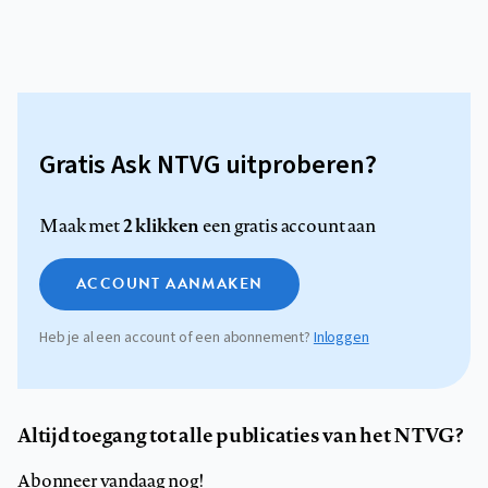
Gratis Ask NTVG uitproberen?
2 klikken
Maak met
een gratis account aan
ACCOUNT AANMAKEN
Heb je al een account of een abonnement?
Inloggen
Altijd toegang tot alle publicaties van het NTVG?
Abonneer vandaag nog!