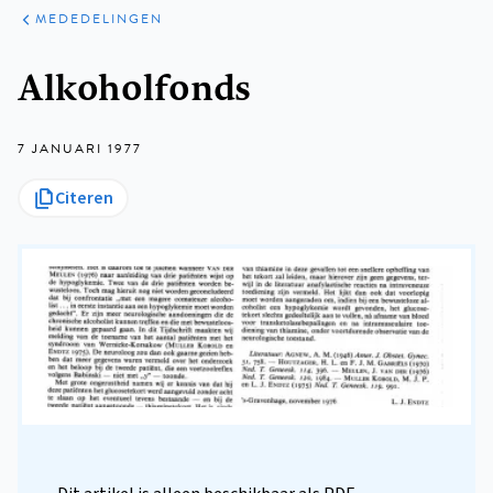
ARTIKELEN
VARIA
MEDEDELINGEN
Kruimelpad
Alkoholfonds
7 JANUARI 1977
Citeren