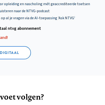
oor opleiding en nascholing mét geaccrediteerde toetsen
uisteren naar de NTVG-podcast
p al je vragen via de AI-toepassing 'Ask NTVG'
itaal ntvg abonnement
aand!
 DIGITAAL
 voet volgen?