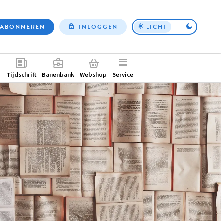
ABONNEREN
INLOGGEN
LICHT
Top
nav
ntair
s
Tijdschrift
Banenbank
Webshop
Service