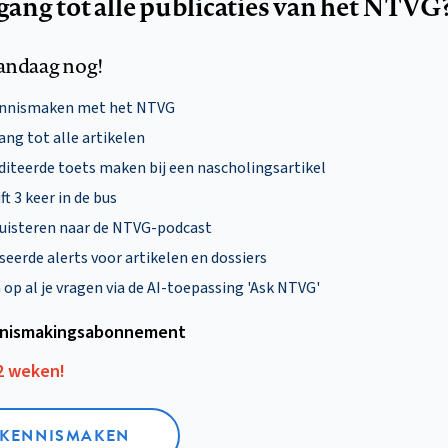
egang tot alle publicaties van het NTVG
andaag nog!
ennismaken met het NTVG
ng tot alle artikelen
diteerde toets maken bij een nascholingsartikel
ft 3 keer in de bus
uisteren naar de NTVG-podcast
eerde alerts voor artikelen en dossiers
p al je vragen via de AI-toepassing 'Ask NTVG'
nismakings­abonnement
12 weken!
L KENNISMAKEN