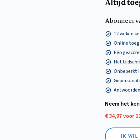
Altijd to
Abonneer v
12 weken k
Online toega
Eén geaccre
Het tijdschri
Onbeperkt l
Gepersonalis
Antwoorden o
Neem het ken
€ 34,97 voor 
IK WI