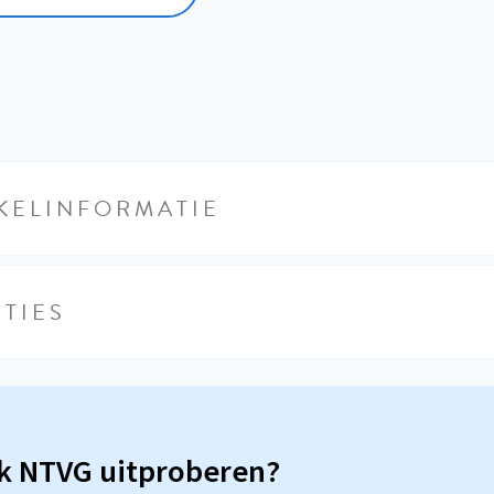
KELINFORMATIE
TIES
sk NTVG uitproberen?