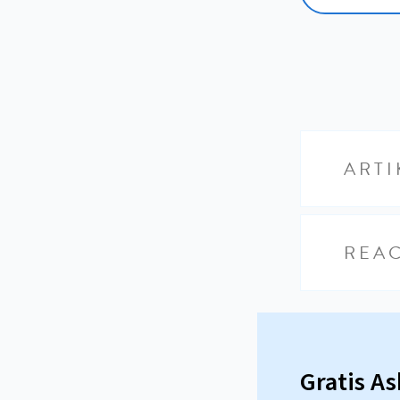
ARTI
REAC
Gratis A