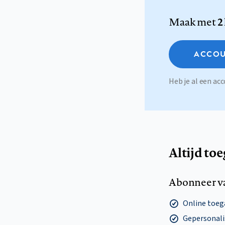
Maak met
2
ACCOU
Heb je al een a
Altijd to
Abonneer v
Online toega
Gepersonalis