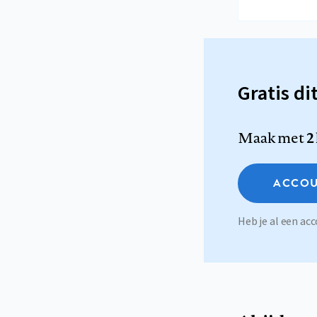
Gratis di
Maak met
2
ACCOU
Heb je al een a