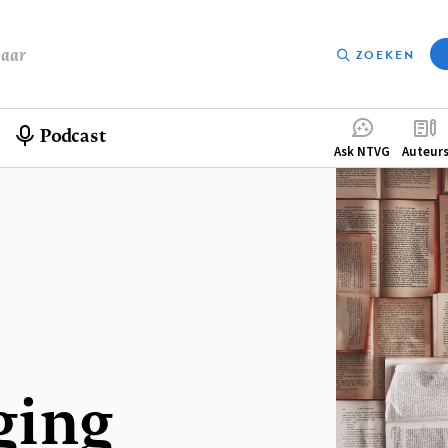
baar
ZOEKEN
Podcast
Compleme
Ask NTVG
Auteur
menu
ging