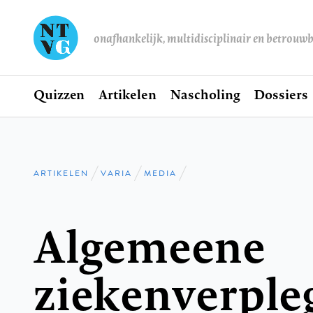
onafhankelijk, multidisciplinair en betrouw
Home
Quizzen
Artikelen
Nascholing
Dossiers
Hoofdnavigatie
ARTIKELEN
VARIA
MEDIA
Kruimelpad
Algemeene
ziekenverple