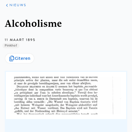
ARTIKELEN
HET
NIEUWS
KORT
Kruimelpad
Alcoholisme
11 MAART 1895
Pinkhof
Citeren