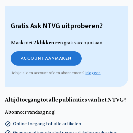
Gratis Ask NTVG uitproberen?
2 klikken
Maak met
een gratis account aan
ACCOUNT AANMAKEN
Heb je al een account of een abonnement?
Inloggen
Altijd toegang tot alle publicaties van het NTVG?
Abonneer vandaag nog!
Online toegang tot alle artikelen
Gepersonaliseerde alerts voor artikelen en dossiers