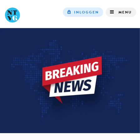
INLOGGEN
MENU
Top
navigation
IN