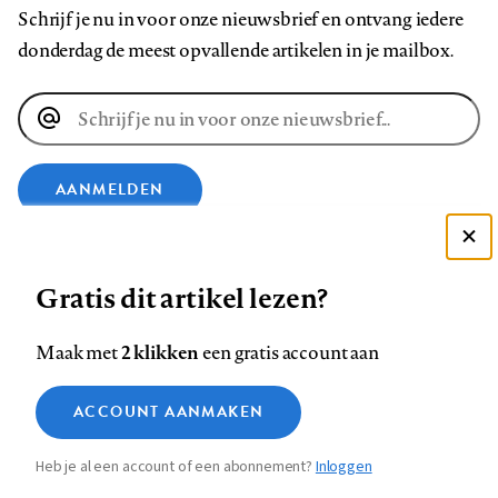
Schrijf je nu in voor onze nieuwsbrief en ontvang iedere
donderdag de meest opvallende artikelen in je mailbox.
E-
mailadres
AANMELDEN
VOLG ONS OP
Deze site gebruikt cookies
Gratis dit artikel lezen?
Zie onze cookie policy
Volg
Volg
Volg
Volg
Volg
Volg
ACCEPTEER AANBEVOLEN INSTELLINGEN
2 klikken
Maak met
een gratis account aan
ons
ons
ons
ons
ons
ons
Functionele cookies
op
op
op
op
op
op
Contact
Colofon
Disclaimer
Privacy
About us
ACCOUNT AANMAKEN
Medische vragen verdienen
Footer
Sluiten
Analytische cookies
Facebook
LinkedIn
Bluesky
Instagram
YouTube
Pinterest
betrouwbare antwoorden
Heb je al een account of een abonnement?
Inloggen
Marketing cookies
navigation
STEL ZE NU AAN ASK NTVG