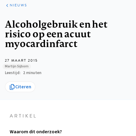
ARTIKELEN
HET
NIEUWS
KORT
Kruimelpad
Alcoholgebruik en het
risico op een acuut
myocardinfarct
27 MAART 2015
Martijn Sijbom
Leestijd
2 minuten
Citeren
ARTIKEL
Waarom dit onderzoek?