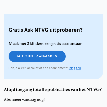
Gratis Ask NTVG uitproberen?
2 klikken
Maak met
een gratis account aan
ACCOUNT AANMAKEN
Heb je al een account of een abonnement?
Inloggen
Altijd toegang tot alle publicaties van het NTVG?
Abonneer vandaag nog!