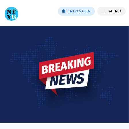
INLOGGEN
MENU
Top
navigation
IN