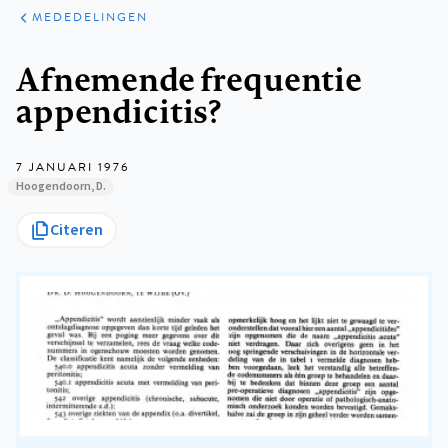
ARTIKELEN
VARIA
MEDEDELINGEN
Kruimelpad
Afnemende frequentie
appendicitis?
7 JANUARI 1976
Hoogendoorn, D.
Citeren