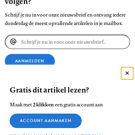
volgen?
Schrijf je nu in voor onze nieuwsbrief en ontvang iedere
donderdag de meest opvallende artikelen in je mailbox.
E-
mailadres
AANMELDEN
Deze site gebruikt cookies
VOLG ONS OP
Gratis dit artikel lezen?
Zie onze cookie policy
ACCEPTEER AANBEVOLEN INSTELLINGEN
Volg
Volg
Volg
Volg
Volg
Volg
2 klikken
Maak met
een gratis account aan
ons
ons
ons
ons
ons
ons
Functionele cookies
op
op
op
op
op
op
Contact
Colofon
Disclaimer
Privacy
About us
ACCOUNT AANMAKEN
Medische vragen verdienen
Sluiten
Footer
Analytische cookies
Facebook
LinkedIn
Bluesky
Instagram
YouTube
Pinterest
betrouwbare antwoorden