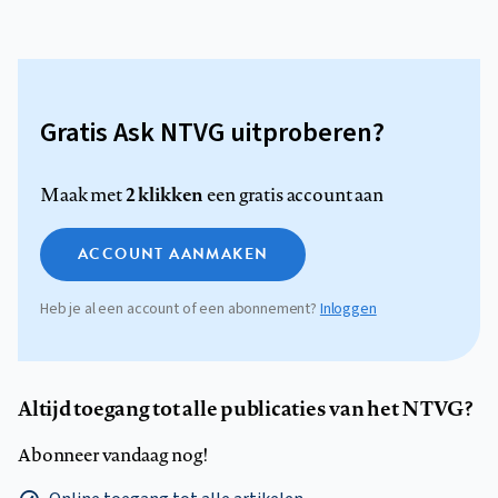
Gratis Ask NTVG uitproberen?
2 klikken
Maak met
een gratis account aan
ACCOUNT AANMAKEN
Heb je al een account of een abonnement?
Inloggen
Altijd toegang tot alle publicaties van het NTVG?
Abonneer vandaag nog!