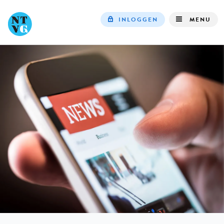
INLOGGEN
MENU
Top
navigation
IN