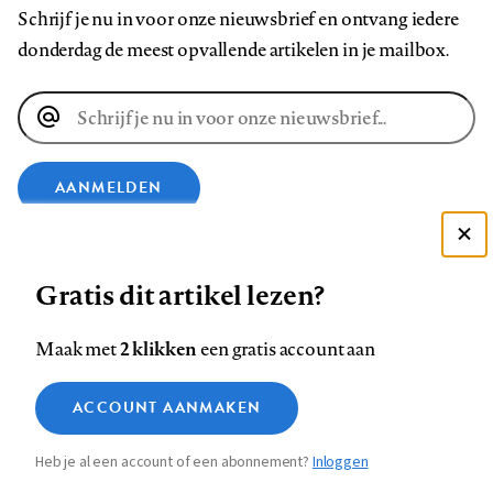
Schrijf je nu in voor onze nieuwsbrief en ontvang iedere
donderdag de meest opvallende artikelen in je mailbox.
E-
mailadres
AANMELDEN
VOLG ONS OP
Deze site gebruikt cookies
Gratis dit artikel lezen?
Zie onze cookie policy
Volg
Volg
Volg
Volg
Volg
Volg
ACCEPTEER AANBEVOLEN INSTELLINGEN
2 klikken
Maak met
een gratis account aan
ons
ons
ons
ons
ons
ons
Functionele cookies
op
op
op
op
op
op
Contact
Colofon
Disclaimer
Privacy
About us
ACCOUNT AANMAKEN
Medische vragen verdienen
Footer
Sluiten
Analytische cookies
Facebook
LinkedIn
Bluesky
Instagram
YouTube
Pinterest
betrouwbare antwoorden
Heb je al een account of een abonnement?
Inloggen
Marketing cookies
navigation
STEL ZE NU AAN ASK NTVG