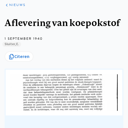
ARTIKELEN
HET
NIEUWS
KORT
Kruimelpad
Aflevering van koepokstof
1 SEPTEMBER 1940
Sluiter, E.
Citeren