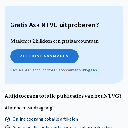
Gratis Ask NTVG uitproberen?
2 klikken
Maak met
een gratis account aan
ACCOUNT AANMAKEN
Heb je al een account of een abonnement?
Inloggen
Altijd toegang tot alle publicaties van het NTVG?
Abonneer vandaag nog!
Online toegang tot alle artikelen
Gepersonaliseerde alerts voor artikelen en dossiers