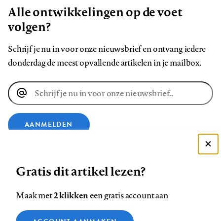
Alle ontwikkelingen op de voet
volgen?
Schrijf je nu in voor onze nieuwsbrief en ontvang iedere
donderdag de meest opvallende artikelen in je mailbox.
E-
mailadres
AANMELDEN
Deze site gebruikt cookies
VOLG ONS OP
Gratis dit artikel lezen?
Zie onze cookie policy
ACCEPTEER AANBEVOLEN INSTELLINGEN
Volg
Volg
Volg
Volg
Volg
Volg
2 klikken
Maak met
een gratis account aan
ons
ons
ons
ons
ons
ons
Functionele cookies
op
op
op
op
op
op