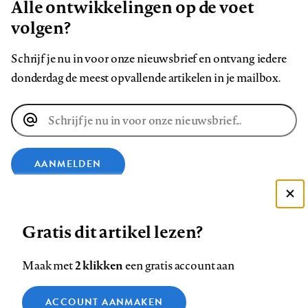
Alle ontwikkelingen op de voet
volgen?
Schrijf je nu in voor onze nieuwsbrief en ontvang iedere
donderdag de meest opvallende artikelen in je mailbox.
E-
mailadres
AANMELDEN
VOLG ONS OP
Deze site gebruikt cookies
Gratis dit artikel lezen?
Zie onze cookie policy
Volg
Volg
Volg
Volg
Volg
Volg
ACCEPTEER AANBEVOLEN INSTELLINGEN
2 klikken
Maak met
een gratis account aan
ons
ons
ons
ons
ons
ons
Functionele cookies
op
op
op
op
op
op
Contact
Colofon
Disclaimer
Privacy
About us
ACCOUNT AANMAKEN