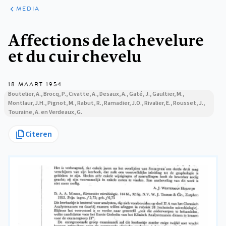
ARTIKELEN
VARIA
MEDIA
Kruimelpad
Affections de la chevelure
et du cuir chevelu
18 MAART 1954
Boutelier, A., Brocq, P., Civatte, A., Desaux, A., Gaté, J., Gaultier, M.,
Montlaur, J.H., Pignot, M., Rabut, R., Ramadier, J.O., Rivalier, E., Rousset, J.,
Touraine, A. en Verdeaux, G.
Citeren