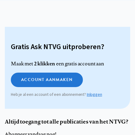
Gratis Ask NTVG uitproberen?
2 klikken
Maak met
een gratis account aan
ACCOUNT AANMAKEN
Heb je al een account of een abonnement?
Inloggen
Altijd toegang tot alle publicaties van het NTVG?
Abonneer vandaag nog!