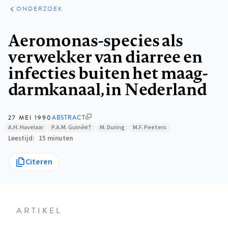
ARTIKELEN
ONDERZOEK
ONDERZOEK
Kruimelpad
Aeromonas-species als
verwekker van diarree en
infecties buiten het maag-
darmkanaal, in Nederland
27 MEI 1990
ABSTRACT
A.H. Havelaar
P.A.M. Guinée†
M. During
M.F. Peeters
Leestijd
15 minuten
Citeren
ARTIKEL