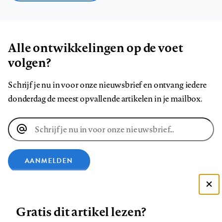
Alle ontwikkelingen op de voet
volgen?
Schrijf je nu in voor onze nieuwsbrief en ontvang iedere
donderdag de meest opvallende artikelen in je mailbox.
E-
mailadres
AANMELDEN
VOLG ONS OP
Deze site gebruikt cookies
Gratis dit artikel lezen?
Zie onze cookie policy
Volg
Volg
Volg
Volg
Volg
Volg