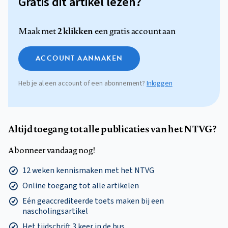
Gratis dit artikel lezen?
2 klikken
Maak met
een gratis account aan
ACCOUNT AANMAKEN
Heb je al een account of een abonnement?
Inloggen
Altijd toegang tot alle publicaties van het NTVG?
Abonneer vandaag nog!
12 weken kennismaken met het NTVG
Online toegang tot alle artikelen
Eén geaccrediteerde toets maken bij een
nascholingsartikel
Het tijdschrift 3 keer in de bus