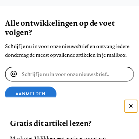
Alle ontwikkelingen op de voet
volgen?
Schrijf je nu in voor onze nieuwsbrief en ontvang iedere
donderdag de meest opvallende artikelen in je mailbox.
E-
mailadres
AANMELDEN
Deze site gebruikt cookies
VOLG ONS OP
Gratis dit artikel lezen?
Zie onze cookie policy
ACCEPTEER AANBEVOLEN INSTELLINGEN
Volg
Volg
Volg
Volg
Volg
Volg
2 klikken
Maak met
een gratis account aan