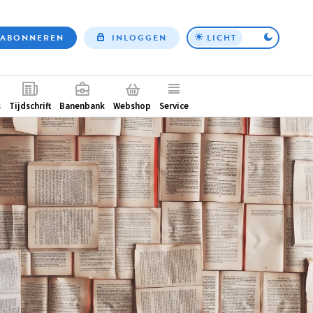
ABONNEREN
INLOGGEN
LICHT
Top
nav
ntair
s
Tijdschrift
Banenbank
Webshop
Service