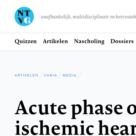
onafhankelijk, multidisciplinair en betrouw
Home
Quizzen
Artikelen
Nascholing
Dossiers
Hoofdnavigatie
ARTIKELEN
VARIA
MEDIA
Kruimelpad
Acute phase o
ischemic hear