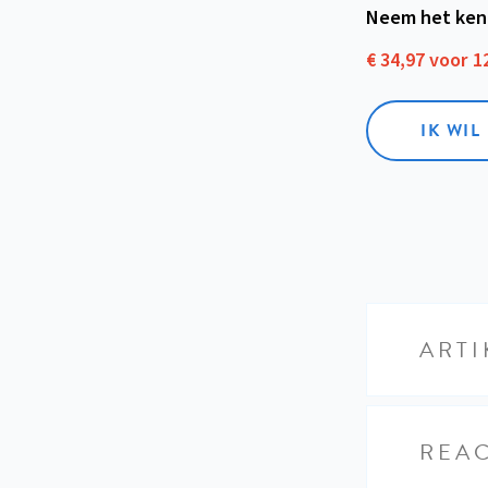
Neem het ken
€ 34,97 voor 
IK WI
ARTI
REAC