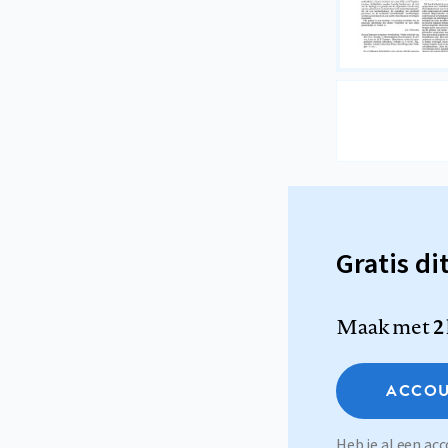
Gratis di
Maak met
2
ACCOU
Heb je al een a