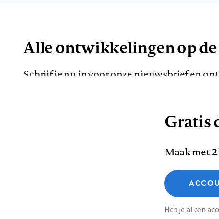
Alle ontwikkelingen op de
Schrijf je nu in voor onze nieuwsbrief en o
de meest opvallende artikelen in je mailbox.
Gratis d
E-
Maak met
2
mailadres
Functionele cookies
ACCOU
Analytische cookies
Marketing cookies
Contact
Colofon
Di
Heb je al een a