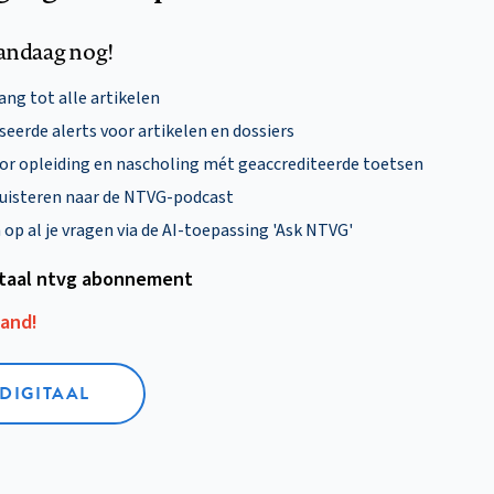
andaag nog!
ng tot alle artikelen
eerde alerts voor artikelen en dossiers
oor opleiding en nascholing mét geaccrediteerde toetsen
uisteren naar de NTVG-podcast
p al je vragen via de AI-toepassing 'Ask NTVG'
itaal ntvg abonnement
aand!
 DIGITAAL