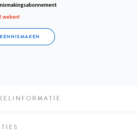
nismakings­abonnement
12 weken!
L KENNISMAKEN
KELINFORMATIE
TIES