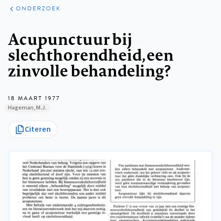
ARTIKELEN
ONDERZOEK
ONDERZOEK
Kruimelpad
Acupunctuur bij
slechthorendheid, een
zinvolle behandeling?
18 MAART 1977
Hageman, M.J.
Citeren