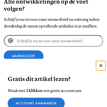
Alle ontwikkelingen op de voet
volgen?
Schrijf je nu in voor onze nieuwsbrief en ontvang iedere
donderdag de meest opvallende artikelen in je mailbox.
E-
mailadres
AANMELDEN
Deze site gebruikt cookies
VOLG ONS OP
Gratis dit artikel lezen?
Zie onze cookie policy
ACCEPTEER AANBEVOLEN INSTELLINGEN
Volg
Volg
Volg
Volg
Volg
Volg
2 klikken
Maak met
een gratis account aan
ons
ons
ons
ons
ons
ons
Functionele cookies
op
op
op
op
op
op
Contact
Colofon
Disclaimer
Privacy
About us
ACCOUNT AANMAKEN
Medische vragen verdienen
Sluiten