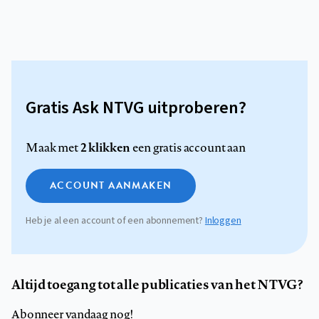
Gratis Ask NTVG uitproberen?
2 klikken
Maak met
een gratis account aan
ACCOUNT AANMAKEN
Heb je al een account of een abonnement?
Inloggen
Altijd toegang tot alle publicaties van het NTVG?
Abonneer vandaag nog!