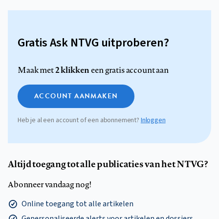
Gratis Ask NTVG uitproberen?
2 klikken
Maak met
een gratis account aan
ACCOUNT AANMAKEN
Heb je al een account of een abonnement?
Inloggen
Altijd toegang tot alle publicaties van het NTVG?
Abonneer vandaag nog!
Online toegang tot alle artikelen
Gepersonaliseerde alerts voor artikelen en dossiers