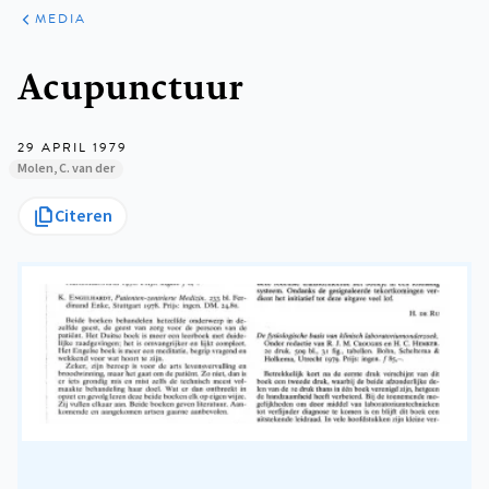
ARTIKELEN
VARIA
MEDIA
Kruimelpad
Acupunctuur
29 APRIL 1979
Molen, C. van der
Citeren