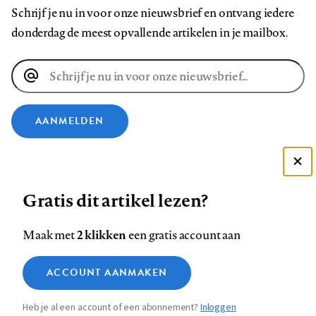
Schrijf je nu in voor onze nieuwsbrief en ontvang iedere
donderdag de meest opvallende artikelen in je mailbox.
E-
mailadres
AANMELDEN
VOLG ONS OP
Deze site gebruikt cookies
Gratis dit artikel lezen?
Zie onze cookie policy
Volg
Volg
Volg
Volg
Volg
Volg
ACCEPTEER AANBEVOLEN INSTELLINGEN
ons
ons
2 klikken
ons
ons
ons
ons
Maak met
een gratis account aan
op
op
op
op
op
op
Contact
Colofon
Disclaimer
Privacy
About us
Functionele cookies
Footer
ACCOUNT AANMAKEN
Facebook
LinkedIn
Bluesky
Instagram
YouTube
Pinterest
Medische vragen verdienen
Sluiten
Analytische cookies
betrouwbare antwoorden
navigation
Heb je al een account of een abonnement?
Inloggen
Marketing cookies