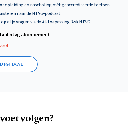
oor opleiding en nascholing mét geaccrediteerde toetsen
uisteren naar de NTVG-podcast
p al je vragen via de AI-toepassing 'Ask NTVG'
itaal ntvg abonnement
aand!
 DIGITAAL
 voet volgen?