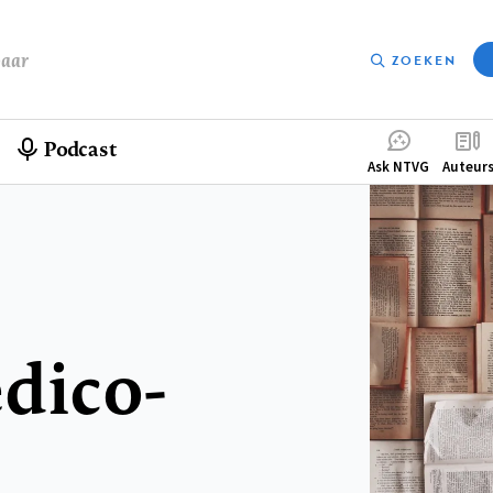
baar
ZOEKEN
Podcast
Compleme
Ask NTVG
Auteur
menu
dico-