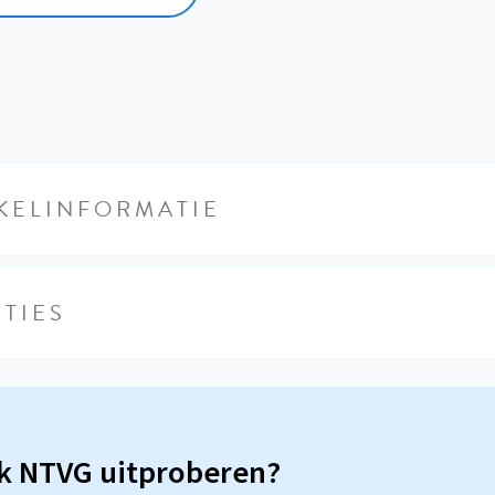
KELINFORMATIE
TIES
sk NTVG uitproberen?