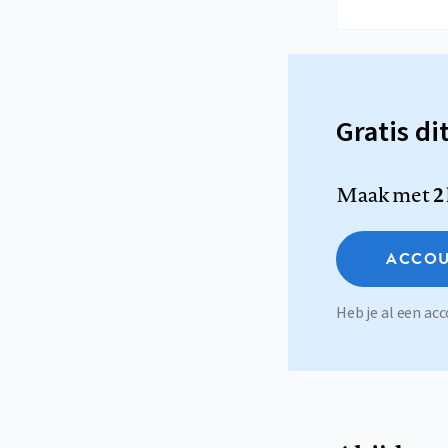
Gratis di
Maak met
2
ACCOU
Heb je al een a