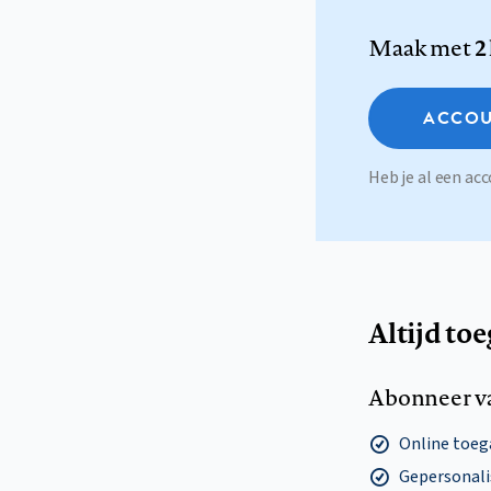
Maak met
2
ACCOU
Heb je al een a
Altijd to
Abonneer v
Online toega
Gepersonalis