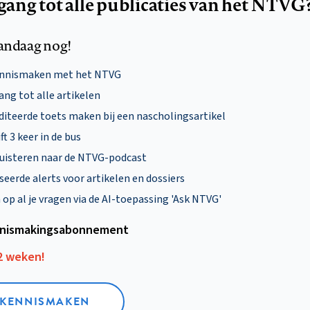
egang tot alle publicaties van het NTVG
andaag nog!
ennismaken met het NTVG
ng tot alle artikelen
diteerde toets maken bij een nascholingsartikel
ft 3 keer in de bus
uisteren naar de NTVG-podcast
eerde alerts voor artikelen en dossiers
p al je vragen via de AI-toepassing 'Ask NTVG'
nismakings­abonnement
12 weken!
L KENNISMAKEN