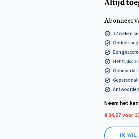
Altijd to
Abonneer v
12 weken k
Online toega
Eén geaccre
Het tijdschri
Onbeperkt l
Gepersonalis
Antwoorden o
Neem het ken
€ 34,97 voor 
IK WI