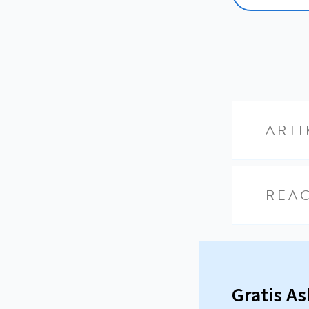
ARTI
REAC
Gratis A