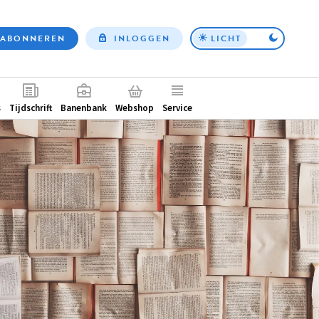
ABONNEREN
INLOGGEN
LICHT
Top
nav
ntair
s
Tijdschrift
Banenbank
Webshop
Service