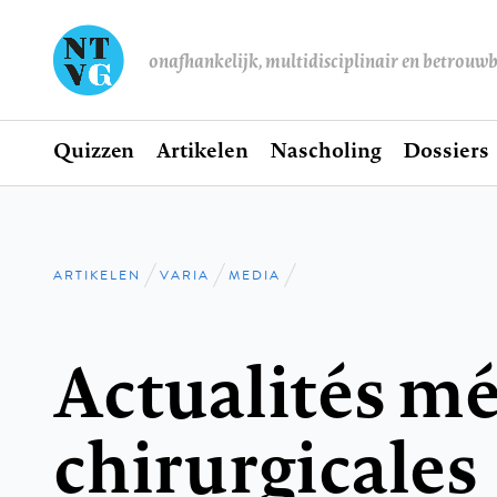
onafhankelijk, multidisciplinair en betrouw
Home
Quizzen
Artikelen
Nascholing
Dossiers
Hoofdnavigatie
ARTIKELEN
VARIA
MEDIA
Kruimelpad
Actualités mé
chirurgicales