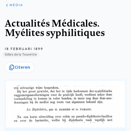
ARTIKELEN
VARIA
MEDIA
Kruimelpad
Actualités Médicales.
Myélites syphilitiques
18 FEBRUARI 1899
Gilles de la Tourette
Citeren