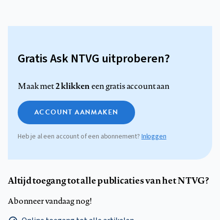
Gratis Ask NTVG uitproberen?
2 klikken
Maak met
een gratis account aan
ACCOUNT AANMAKEN
Heb je al een account of een abonnement?
Inloggen
Altijd toegang tot alle publicaties van het NTVG?
Abonneer vandaag nog!