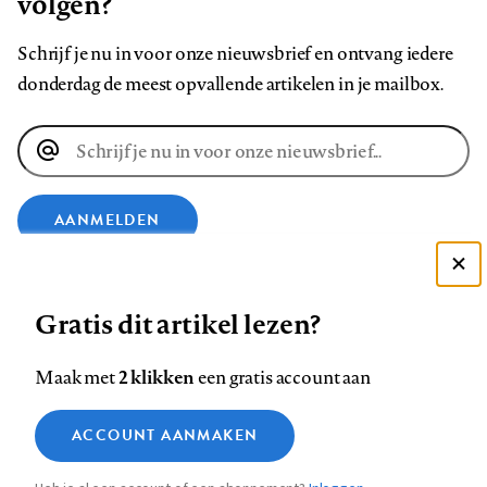
volgen?
Schrijf je nu in voor onze nieuwsbrief en ontvang iedere
donderdag de meest opvallende artikelen in je mailbox.
E-
mailadres
AANMELDEN
Deze site gebruikt cookies
VOLG ONS OP
Gratis dit artikel lezen?
Zie onze cookie policy
ACCEPTEER AANBEVOLEN INSTELLINGEN
Volg
Volg
Volg
Volg
Volg
Volg
2 klikken
Maak met
een gratis account aan
ons
ons
ons
ons
ons
ons
Functionele cookies
op
op
op
op
op
op
Contact
Colofon
Disclaimer
Privacy
About us
ACCOUNT AANMAKEN
Medische vragen verdienen
Sluiten
Footer
Analytische cookies
Facebook
LinkedIn
Bluesky
Instagram
YouTube
Pinterest
betrouwbare antwoorden